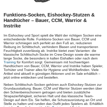
Funktions-Socken, Eishockey-Stutzen &
Handtücher – Bauer, CCM, Warrior &
Instrike
Im Eishockey und Sport spielt die Wahl der richtigen Socken eine
entscheidende Rolle. Funktions-Socken von Bauer, CCM und
Warrior schmiegen sich perfekt an den Fuß an, reduzieren
Reibung im Schlittschuh, verhindern Blasen und transportieren
Feuchtigkeit zuverlässig ab. Instrike bietet zwei Varianten: die
klassische Schlittschuh-Socke im Crew-Design sowie die warme
lange Socke, die besonders in kalten Eishallen oder nach dem
Training
für Komfort sorgt. Gemeinsam mit hochwertigen
Handtüchern von Bauer, CCM, Warrior und Instrike haben Spieler,
Torhüter und Trainer alles für Hygiene und Wohlbefinden. Viele
Artikel sind aktuell in günstigen Aktionen und im Sale erhältlich –
jetzt online entdecken und bestellen.
Neben Schlittschuh-Socken gehören auch Eishockey-Stutzen zur
Grundausstattung. Bauer, CCM und Warrior Stutzen werden über
den Schienbeinschonern getragen und bieten zusätzliche
Strapazierfähigkeit, sicheren Halt und das klassische Team-
Design auf dem Eis. Sie helfen, die Schutzausrüstung an Ort und
Stelle zu halten und runden das Outfit jedes Spielers ab. Erhältlich