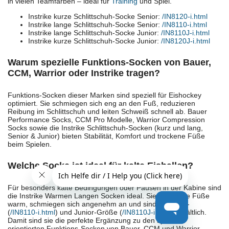
in vielen Teamfarben – ideal für
Training
und Spiel.
Instrike kurze Schlittschuh-Socke Senior:
/IN8120-i.html
Instrike lange Schlittschuh-Socke Senior:
/IN8110-i.html
Instrike lange Schlittschuh-Socke Junior:
/IN8110J-i.html
Instrike kurze Schlittschuh-Socke Junior:
/IN8120J-i.html
Warum spezielle Funktions-Socken von Bauer,
CCM, Warrior oder Instrike tragen?
Funktions-Socken dieser Marken sind speziell für Eishockey
optimiert. Sie schmiegen sich eng an den Fuß, reduzieren
Reibung im Schlittschuh und leiten Schweiß schnell ab. Bauer
Performance Socks, CCM Pro Modelle, Warrior Compression
Socks sowie die Instrike Schlittschuh-Socken (kurz und lang,
Senior & Junior) bieten Stabilität, Komfort und trockene Füße
beim Spielen.
Welche Socke ist ideal für kalte Eishallen?
Für besonders kalte Bedingungen oder Pausen in der Kabine sind
die Instrike Warmen Langen Socken ideal. Sie halten die Füße
warm, schmiegen sich angenehm an und sind in Senior-
(
/IN8110-i.html
) und Junior-Größe (
/IN8110J-i.html
) erhältlich.
Damit sind sie die perfekte Ergänzung zu den sportlich
orientierten Funktions-Socken von Bauer, CCM und Warrior.