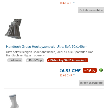
*
18.68 CHF
Details auswählen
Handtuch Gross Hockeyzentrale Ultra Soft 70x140cm
Ultra softes riesigen Badehandtuches, ideal für alle Sportarten.Das
Handtuch verfügt am obere.
X-klusiv
Profi-Tipp
Eishockey SALE Ausverkauf
16.81 CHF
- 49 %
*
32.66 CHF
In den Warenkorb