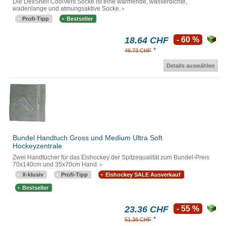
Die DexShell CoolVent Socke ist eine wärmende, wasserdichte,
wadenlange und atmungsaktive Socke.
Profi-Tipp
Bestseller
18.64 CHF
- 60 %
*
46.73 CHF
Details auswählen
Bundel Handtuch Gross und Medium Ultra Soft
Hockeyzentrale
Zwei Handtücher für das Eishockey der Spitzequalität zum Bundel-Preis
70x140cm und 35x70cm Hand.
X-klusiv
Profi-Tipp
Eishockey SALE Ausverkauf
Bestseller
23.36 CHF
- 55 %
*
51.38 CHF