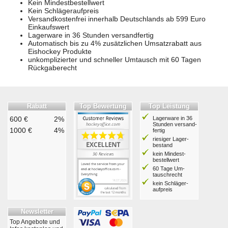
Kein Mindestbestellwert
Kein Schlägeraufpreis
Versandkostenfrei innerhalb Deutschlands ab 599 Euro
Einkaufswert
Lagerware in 36 Stunden versandfertig
Automatisch bis zu 4% zusätzlichen Umsatzrabatt aus
Eishockey Produkte
unkomplizierter und schneller Umtausch mit 60 Tagen
Rückgaberecht
Rabatt
Top Bewertung
Top Leistung
600 €
2%
Lagerware in 36
Stunden ver­sand­
1000 €
4%
fertig
riesiger Lager­
bestand
kein Mindest­
bestell­wert
60 Tage Um­
tausch­recht
kein Schläger­
aufpreis
Newsletter
Top Angebote und