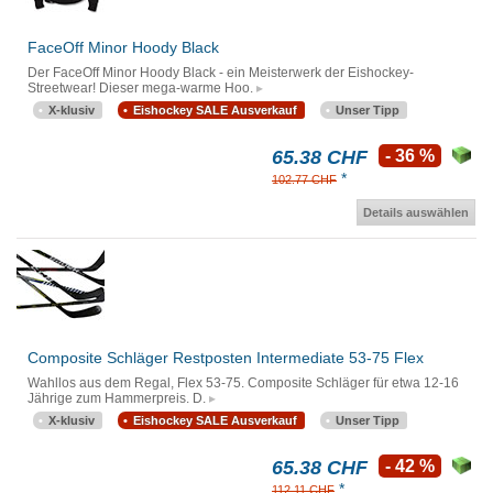
FaceOff Minor Hoody Black
Der FaceOff Minor Hoody Black - ein Meisterwerk der Eishockey-
Streetwear! Dieser mega-warme Hoo.
X-klusiv
Eishockey SALE Ausverkauf
Unser Tipp
65.38 CHF
- 36 %
*
102.77 CHF
Details auswählen
Composite Schläger Restposten Intermediate 53-75 Flex
Wahllos aus dem Regal, Flex 53-75. Composite Schläger für etwa 12-16
Jährige zum Hammerpreis. D.
X-klusiv
Eishockey SALE Ausverkauf
Unser Tipp
65.38 CHF
- 42 %
*
112.11 CHF