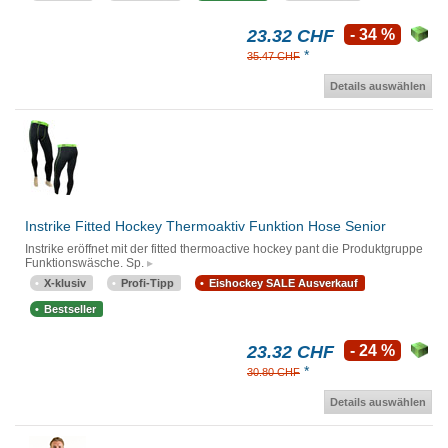
23.32 CHF
- 34 %
*
35.47 CHF
Details auswählen
Instrike Fitted Hockey Thermoaktiv Funktion Hose Senior
Instrike eröffnet mit der fitted thermoactive hockey pant die Produktgruppe
Funktionswäsche. Sp.
X-klusiv
Profi-Tipp
Eishockey SALE Ausverkauf
Bestseller
23.32 CHF
- 24 %
*
30.80 CHF
Details auswählen