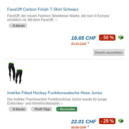
FaceOff Carbon Finish T-Shirt Schwarz
FaceOff, der neuen Fashion Streetwear-Marke, die nun in Europa
erhältlich ist. Mit dem FaceOff .
X-klusiv
18.65 CHF
- 50 %
*
37.34 CHF
Details auswählen
Instrike Fitted Hockey Funktionswäsche Hose Junior
Die Instrike Thermoactive Funktionshose Junior wurde für junge
Eishockey- und Inlinehockeyspiel.
X-klusiv
Profi-Tipp
Bestseller
22.01 CHF
- 29 %
*
30.80 CHF