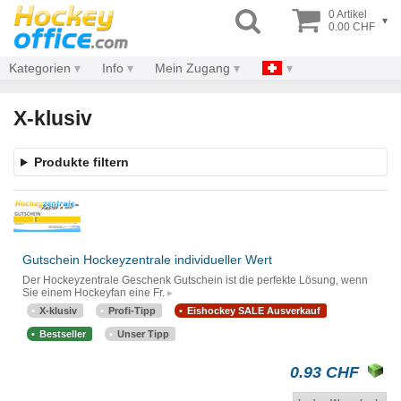
0 Artikel
▾
0.00 CHF
Kategorien
Info
Mein Zugang
X-klusiv
Produkte filtern
Gutschein Hockeyzentrale individueller Wert
Der Hockeyzentrale Geschenk Gutschein ist die perfekte Lösung, wenn
Sie einem Hockeyfan eine Fr.
X-klusiv
Profi-Tipp
Eishockey SALE Ausverkauf
Bestseller
Unser Tipp
0.93 CHF