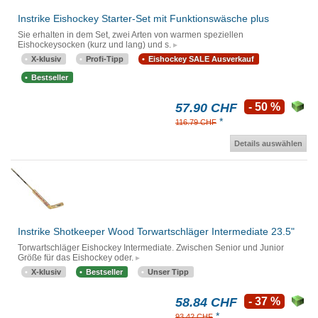
Instrike Eishockey Starter-Set mit Funktionswäsche plus
Sie erhalten in dem Set, zwei Arten von warmen speziellen
Eishockeysocken (kurz und lang) und s.
X-klusiv
Profi-Tipp
Eishockey SALE Ausverkauf
Bestseller
57.90 CHF
- 50 %
*
116.79 CHF
Details auswählen
Instrike Shotkeeper Wood Torwartschläger Intermediate 23.5"
Torwartschläger Eishockey Intermediate. Zwischen Senior und Junior
Größe für das Eishockey oder.
X-klusiv
Bestseller
Unser Tipp
58.84 CHF
- 37 %
*
93.42 CHF