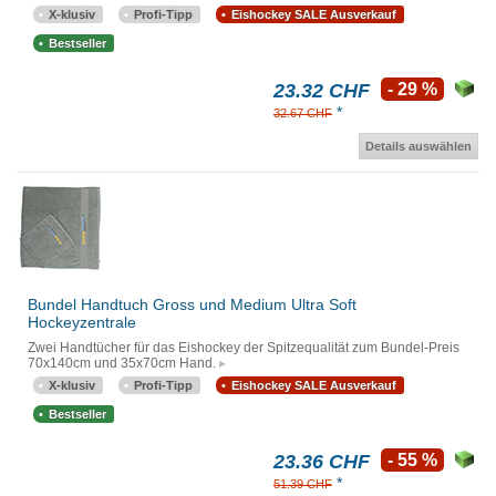
X-klusiv
Profi-Tipp
Eishockey SALE Ausverkauf
Bestseller
23.32 CHF
- 29 %
*
32.67 CHF
Details auswählen
Bundel Handtuch Gross und Medium Ultra Soft
Hockeyzentrale
Zwei Handtücher für das Eishockey der Spitzequalität zum Bundel-Preis
70x140cm und 35x70cm Hand.
X-klusiv
Profi-Tipp
Eishockey SALE Ausverkauf
Bestseller
23.36 CHF
- 55 %
*
51.39 CHF