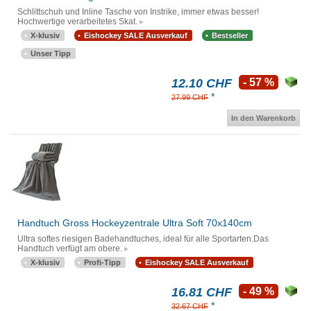
Schlittschuh und Inline Tasche von Instrike, immer etwas besser!
Hochwertige verarbeitetes Skat.
X-klusiv
Eishockey SALE Ausverkauf
Bestseller
Unser Tipp
12.10 CHF
- 57 %
*
27.99 CHF
In den Warenkorb
Handtuch Gross Hockeyzentrale Ultra Soft 70x140cm
Ultra softes riesigen Badehandtuches, ideal für alle Sportarten.Das
Handtuch verfügt am obere.
X-klusiv
Profi-Tipp
Eishockey SALE Ausverkauf
16.81 CHF
- 49 %
*
32.67 CHF