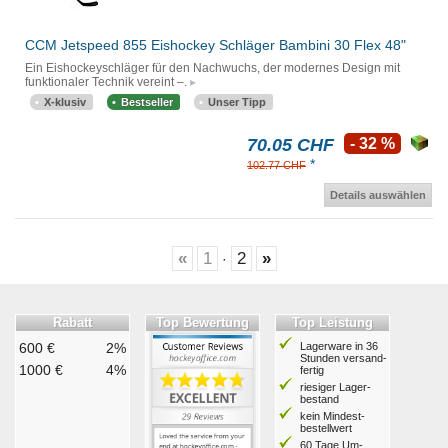
CCM Jetspeed 855 Eishockey Schläger Bambini 30 Flex 48"
Ein Eishockeyschläger für den Nachwuchs, der modernes Design mit
funktionaler Technik vereint –.
X-klusiv
Bestseller
Unser Tipp
70.05 CHF
- 32 %
*
102.77 CHF
Details auswählen
«
1
2
»
·
Rabatt
Top Bewertung
Top Leistung
600 €
2%
Lagerware in 36
Stunden ver­sand­
1000 €
4%
fertig
riesiger Lager­
bestand
kein Mindest­
bestell­wert
60 Tage Um­