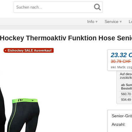
Info
Service
L
ed Hockey Thermoaktiv Funktion Hose Seni
Eishockey SALE Ausverkauf
23.32 
30.79 CHF
inkl. MwSt. zzg
Auf dies
zusätzli
ab Sum
Bestel
560.70
934.49
Senior-Gr
Anzahl
: