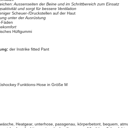
ichen: Aussenseiten der Beine und im Schrittbereich zum Einsatz
aktivität und sorgt für bessere Ventilation
eniger Scheuer-/Druckstellen auf der Haut
dung unter der Ausrüstung
t-Fäden
gekomfort
stisches Hüftgummi
ung:
der Instrike fitted Pant
 Eishockey Funktions-Hose in Größe M
wäsche, Heatgear, unterhose, passgenau, körperbetont, bequem, atmun