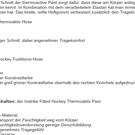
 Schnitt der thermoactive Pant sorgt dafür, dass diese am Körper anlie
n kennt. In Kombination mit dem verarbeitetem Elastan hat man imm
n hat. Das breite, softe Hüftgummi verbessert zusätzlich den Trageko
Thermoaktiv Hose
nger Schnitt, dabei angenehmer Tragekomfort
shockey Funktions-Hose
on
ner Konstrastfarbe
g in grell grüner Kontrastfarbe oberhalb des rechten Knöchels aufgedruc
chaften:
der Instrike Fitted Hockey Thermoaktiv Pant
-Material
ransport der Feuchtigkeit weg vom Körper
euchtigkeitsverdunstung geringe Geruchsbildung
 angenehmes Tragegefühl
Einsätze