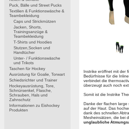
Puck, Bälle und Street Pucks
Textilien & Funktionswäsche &
Teambekleidung
Caps und Strickmützen
Jacken, Shorts,
Trainingsanzüge &
Teambekleidung
T-Shirts und Hoodies
Stutzen,Socken und
Handtücher
Unter- / Funktionswäsche
und Trikots
Taschen für Hockey
Instrike eröffnet mit de
Ausrüstung für Goalie, Torwart
Bedürfnisse für die Inli
Schiedsrichter und Trainer
verbindet die thermoacti
überzeugt auch noch extr
Hockeyausrüstung, Tore,
Schnürsenkel, Flasche,
Somit ist die Instrike T
Schrauben, Hals und
Zahnschutz
Danke der flachen large
Informationen zu Eishockey
auf der Haut. Das hochwe
Produkten
dank des schnellen Abtra
Mesheinsätzen, die bei d
unglaubliche Atmungsa