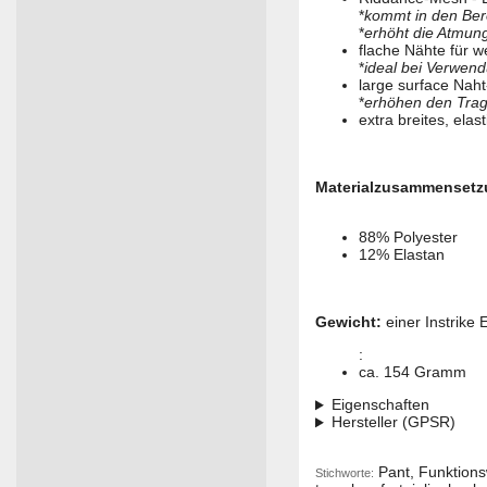
*
kommt in den Bere
*
erhöht die Atmungs
flache Nähte für w
*
ideal bei Verwen
large surface Nah
*
erhöhen den Tra
extra breites, ela
Materialzusammensetz
88% Polyester
12% Elastan
Gewicht:
einer Instrike
:
ca. 154 Gramm
Eigenschaften
Hersteller (GPSR)
Pant, Funktions
Stichworte: