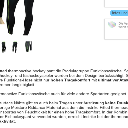
Infos und
Die Ve
wenn S
r fitted thermoactive hockey pant die Produktgruppe Funktionswäsche. Sp
nehockey- und Eishockeyspieler wurden bei dem Design berücksichtigt. 
ve Funktions-Hose nicht nur
hohen Tragekomfort
mit
ultimativer Atm
emer langlebigkeit.
hermoactive Funktionswäsche auch für viele andere Sportarten geeignet.
 surface Nähte gibt es auch beim Tragen unter Ausrüstung
keine Druck
rtige Moisture Riddance Material aus dem die Instrike Fitted thermoact
nsportes von Feuchtigkeit für einen hohe Tragekomfort. In der Kombin
er Eishockeypant verwendet wurden, erreicht Instrike bei der thermoa
ktivität
.