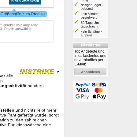
In den Warenkorb
riesiger Lager­
bestand
 Größenhilfe zum Produkt
kein Mindest­
bestell­wert
60 Tage Um­
rfügbarkeit wird angezeigt,
tausch­recht
ie Details auswählen.
kein Schläger­
aufpreis
Newsletter
Top Angebote und
Infos kostenlos und
unverbindlich per
E-Mail:
Abonnieren
ezielle
So
ungsaktivität
sondern
stellen
und nichts reibt mehr
ve Pant gefertigt wurde, sorgt
ation zu den zahlreichen
ctive Funktionswäsche eine