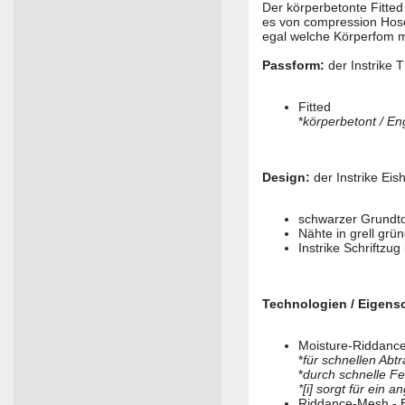
Der körperbetonte Fitted
es von compression Hose
egal welche Körperfom ma
Passform:
der Instrike 
Fitted
*
körperbetont / E
Design:
der Instrike Ei
schwarzer Grundt
Nähte in grell grü
Instrike Schriftzu
Technologien / Eigens
Moisture-Riddance
*
für schnellen Abt
*
durch schnelle F
*[i] sorgt für ein
Riddance-Mesh - 