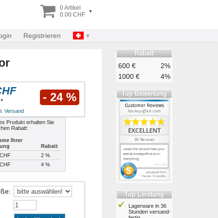
0 Artikel
▾
0.00 CHF
ogin
Registrieren
Rabatt
or
600 €
2%
1000 €
4%
CHF
Top Bewertung
- 24 %
*
l.
Versand
es Produkt erhalten Sie
chen Rabatt:
me Ihrer
lung
Rabatt
 CHF
2 %
 CHF
4 %
öße
:
Top Leistung
Lagerware in 36
Stunden ver­sand­
fertig