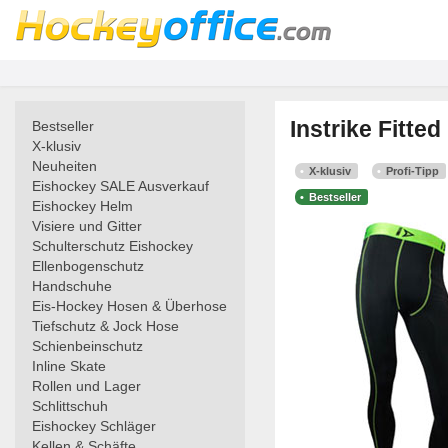
Instrike Fitt
Bestseller
X-klusiv
Neuheiten
X-klusiv
Profi-Tipp
Eishockey SALE Ausverkauf
Bestseller
Eishockey Helm
Visiere und Gitter
Schulterschutz Eishockey
Ellenbogenschutz
Handschuhe
Eis-Hockey Hosen & Überhose
Tiefschutz & Jock Hose
Schienbeinschutz
Inline Skate
Rollen und Lager
Schlittschuh
Eishockey Schläger
Kellen & Schäfte