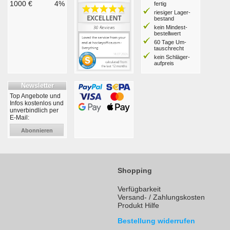
1000 €
4%
fertig
riesiger Lager­
bestand
kein Mindest­
bestell­wert
60 Tage Um­
tausch­recht
kein Schläger­
aufpreis
Newsletter
Top Angebote und
Infos kostenlos und
unverbindlich per
E-Mail:
Abonnieren
Shopping
Verfügbarkeit
Versand- / Zahlungskosten
Produkt Hilfe
Bestellung widerrufen