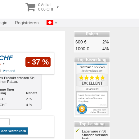
0 Artikel
▾
0.00 CHF
ogin
Registrieren
Rabatt
600 €
2%
1000 €
4%
 CHF
Top Bewertung
- 37 %
F
*
l.
Versand
es Produkt erhalten Sie
chen Rabatt:
me Ihrer
lung
Rabatt
 CHF
2 %
 CHF
4 %
Top Leistung
n den Warenkorb
Lagerware in 36
Stunden ver­sand­
fertig