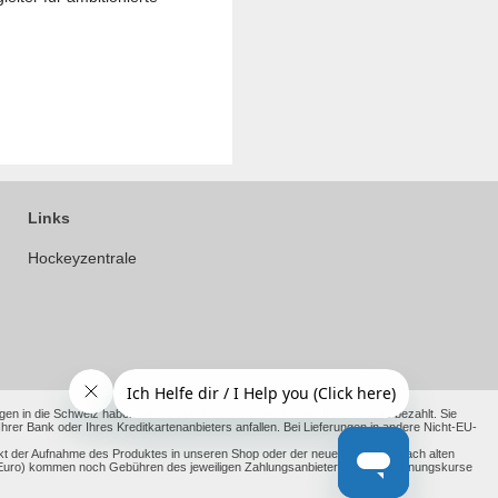
Links
Hockeyzentrale
en in die Schweiz haben wir die anfallenden Kosten bereits für Sie vorab bezahlt. Sie
 Bank oder Ihres Kreditkartenanbieters anfallen. Bei Lieferungen in andere Nicht-EU-
kt der Aufnahme des Produktes in unseren Shop oder der neue Richtpreis nach alten
ht Euro) kommen noch Gebühren des jeweiligen Zahlungsanbieter und Umrechnungskurse