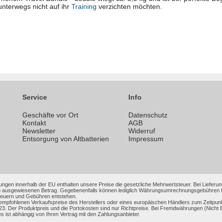
unterwegs nicht auf ihr
Training
verzichten möchten.
Service
Info
Geschäfte vor Ort
Datenschutz
n
Kontakt
AGB
Newsletter
Widerruf
Entsorgung von Altbatterien
Impressum
ungen innerhalb der EU enthalten unsere Preise die gesetzliche Mehrwertsteuer. Bei Lieferung
 ausgewiesenen Betrag. Gegebenenfalls können lediglich Währungsumrechnungsgebühren Ihrer
Steuern und Gebühren entstehen.
 empfohlenen Verkaufspreise des Herstellers oder eines europäischen Händlers zum Zeitpun
3. Der Produktpreis und die Portokosten sind nur Richtpreise. Bei Fremdwährungen (Nic
es ist abhängig von Ihren Vertrag mit den Zahlungsanbieter.