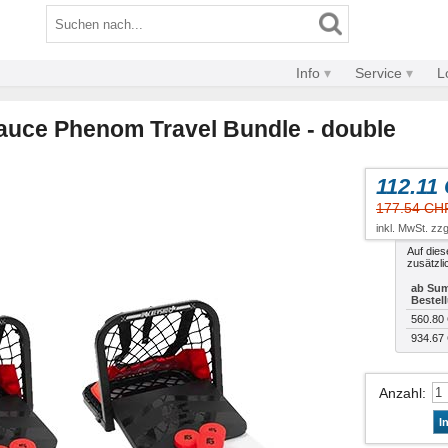
Info
Service
L
uce Phenom Travel Bundle - double
112.11
177.54 CH
inkl. MwSt. zzg
Auf dies
zusätzli
ab Sum
Bestel
560.80
934.67
Anzahl
:
I