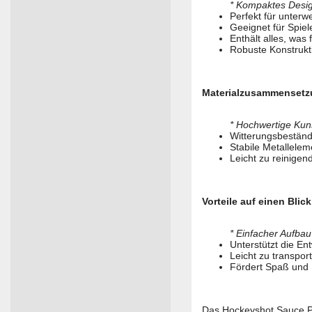
* Kompaktes Design
Perfekt für unterw
Geeignet für Spiel
Enthält alles, was
Robuste Konstrukt
Materialzusammenset
* Hochwertige Kuns
Witterungsbeständi
Stabile Metallelem
Leicht zu reinige
Vorteile auf einen Blick
* Einfacher Aufb
Unterstützt die En
Leicht zu transpo
Fördert Spaß und 
Das Hockeyshot Sauce Phe