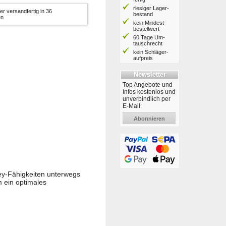
riesiger Lager­
er versandfertig in 36
bestand
en
kein Mindest­
bestell­wert
60 Tage Um­
tausch­recht
kein Schläger­
aufpreis
Newsletter
Top Angebote und
Infos kostenlos und
unverbindlich per
E-Mail:
Abonnieren
key-Fähigkeiten unterwegs
 ein optimales