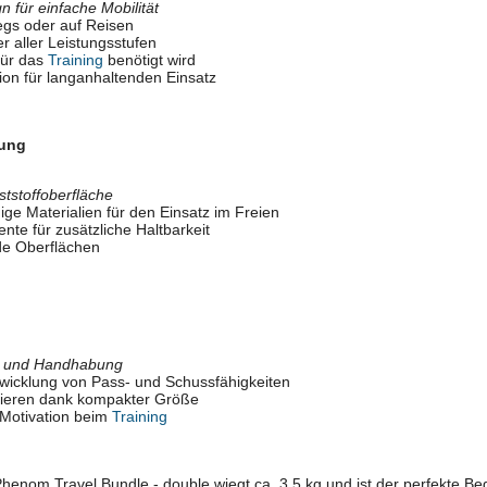
 für einfache Mobilität
egs oder auf Reisen
er aller Leistungsstufen
 für das
Training
benötigt wird
ion für langanhaltenden Einsatz
zung
tstoffoberfläche
ge Materialien für den Einsatz im Freien
ente für zusätzliche Haltbarkeit
nde Oberflächen
au und Handhabung
twicklung von Pass- und Schussfähigkeiten
rtieren dank kompakter Größe
Motivation beim
Training
nom Travel Bundle - double wiegt ca. 3,5 kg und ist der perfekte Begl