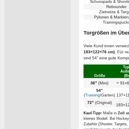
Schusspads & Shooti
Rebounder
Zielnetze & Targ
Pylonen & Markier
Trainingspuck
Torgrößen im Überb
Viele Kund:innen verwe
183×122×76 cm)
. Für r
sind 54" eine gute Kompr
Typ
Auß
Größe
(B
36"
(Mini)
≈ 91×
54"
(
Training
/Garten)
137×1
72"
(Original)
183×1
Kauf-Tipp:
Maße in
Zoll u
kleines Modell. Bei Hockey
Zubehör (Shooter, Targets,