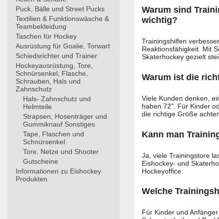
Warum sind Traini
Puck, Bälle und Street Pucks
Textilien & Funktionswäsche &
wichtig?
Teambekleidung
Taschen für Hockey
Trainingshilfen verbesse
Ausrüstung für Goalie, Torwart
Reaktionsfähigkeit. Mit 
Schiedsrichter und Trainer
Skaterhockey gezielt stei
Hockeyausrüstung, Tore,
Schnürsenkel, Flasche,
Warum ist die ric
Schrauben, Hals und
Zahnschutz
Viele Kunden denken, ein 3
Hals- Zahnschutz und
haben 72". Für Kinder ode
Helmteile
die richtige Größe achte
Strapsen, Hosenträger und
Gummiknauf Sonstiges
Kann man Trainin
Tape, Flaschen und
Schnürsenkel
Tore, Netze und Shooter
Ja, viele Trainingstore 
Gutscheine
Eishockey- und Skaterho
Hockeyoffice.
Informationen zu Eishockey
Produkten
Welche Trainingshi
Für Kinder und Anfänger 