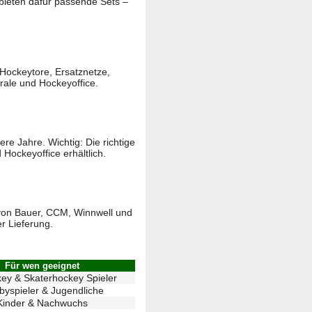
bieten dafür passende Sets –
Hockeytore, Ersatznetze,
rale und Hockeyoffice.
e Jahre. Wichtig: Die richtige
Hockeyoffice erhältlich.
 von Bauer, CCM, Winnwell und
er Lieferung.
Für wen geeignet
key & Skaterhockey Spieler
yspieler & Jugendliche
Kinder & Nachwuchs