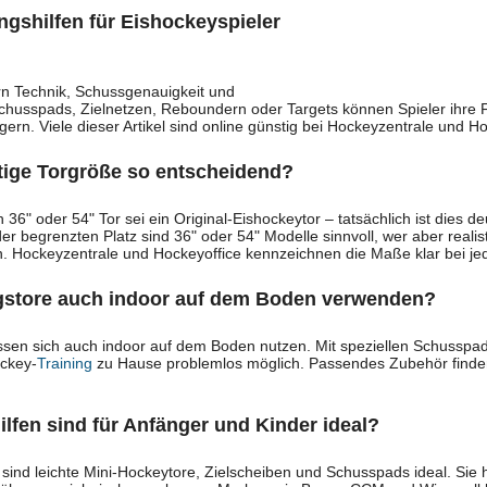
ngshilfen für Eishockeyspieler
rn Technik, Schussgenauigkeit und
Schusspads, Zielnetzen, Reboundern oder Targets können Spieler ihre 
gern. Viele dieser Artikel sind online günstig bei Hockeyzentrale und H
htige Torgröße so entscheidend?
6" oder 54" Tor sei ein Original-Eishockeytor – tatsächlich ist dies deut
r begrenzten Platz sind 36" oder 54" Modelle sinnvoll, wer aber realistis
n. Hockeyzentrale und Hockeyoffice kennzeichnen die Maße klar bei je
gstore auch indoor auf dem Boden verwenden?
lassen sich auch indoor auf dem Boden nutzen. Mit speziellen Schusspad
ckey-
Training
zu Hause problemlos möglich. Passendes Zubehör finden
lfen sind für Anfänger und Kinder ideal?
sind leichte Mini-Hockeytore, Zielscheiben und Schusspads ideal. Sie 