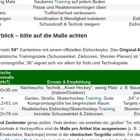
ng Mats
Sauberes
Training
auf jedem Boden
Pässe und Reaktionsvermögen üben
ets
Treffsicherheit verbessern
ungen
Koordination & Wendigkeit trainieren
Eis
s
Schusskraft & Technik steigern
Eisho
lick – bitte auf die Maße achten
chseln
54"
Gartentore mit einem offiziellen Eishockeytor. Das
Original-M
ealistische Trainingsziele (Schusswinkel, Zielzonen, Shooter-Planen) ist 
omissgröße; 36" eignet sich vor allem für Kids und Technikspiele.
ische
enmaße
xHxT)
Einsatz & Empfehlung
Nachwuchs, Technik, „Knee Hockey“, wenig Platz
z. B. Baue
60×30 cm
(Indoor/Outdoor).
pa
≈
Garten, Straße, Skaterhockey-
Training
. Gute
„54" ≠
12×51 cm
Kompromissgröße bei begrenztem Raum.
Targets 
≈
Realistisches Eishockey/Skaterhockey-
Training
,
Shoote
22×76 cm
korrekte Schusswinkel & Zielzonen.
Er
nd Zentimeter
genau prüfen. Viele denken, sie erwerben ein „großes“ Tor, er
zentrale & Hockeyoffice sind die
Maße pro Artikel klar ausgewiesen
(z. B. 
 Ersatznetze, Backstops) immer in der
identischen Torgröße
wählen. Für d