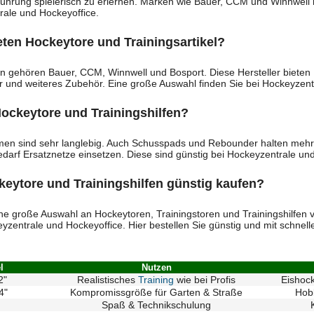
ührung spielerisch zu erlernen. Marken wie Bauer, CCM und Winnwell 
trale und Hockeyoffice.
ten Hockeytore und Trainingsartikel?
 gehören Bauer, CCM, Winnwell und Bosport. Diese Hersteller bieten 
r und weiteres Zubehör. Eine große Auswahl finden Sie bei Hockeyzent
Hockeytore und Trainingshilfen?
men sind sehr langlebig. Auch Schusspads und Rebounder halten mehrer
arf Ersatznetze einsetzen. Diese sind günstig bei Hockeyzentrale und 
ytore und Trainingshilfen günstig kaufen?
ine große Auswahl an Hockeytoren, Trainingstoren und Trainingshilfen
yzentrale und Hockeyoffice. Hier bestellen Sie günstig und mit schnell
l
Nutzen
2"
Realistisches
Training
wie bei Profis
Eishoc
4"
Kompromissgröße für Garten & Straße
Hobb
Spaß & Technikschulung