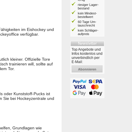
riesiger Lager­
bestand
kein Mindest­
bestell­wert
60 Tage Um­
tausch­recht
Fähigkeiten im Eishockey und
kein Schläger­
ockeyoffice verfügbar.
aufpreis
Newsletter
Top Angebote und
Infos kostenlos und
unverbindlich per
lich kleiner. Offizielle Tore
E-Mail:
ch trainieren will, sollte auf
dem Tor.
Abonnieren
s oder Kunststoff-Pucks ist
 Sie bei Hockeyzentrale und
helfen, Grundlagen wie