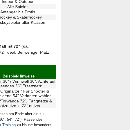
Indoor & Outdoor
Alle Spieler
Anfänger bis Profis
hockey & Skaterhockey
ckeyspieler aller Klassen
aß ist 72" (ca.
72" ideal. Bei weniger Platz
Beispiel-Hinweise
r 36" / Winnwell 36". Achte auf
ssendes
36"
Ersatznetz.
 Originaltor!“ Für Shooter &
eigene 54" Varianten wählen.
r/Torwände
72"
, Fangnetze &
satznetze in
72"
nutzen.
halten am Ende aber ein zu
36", 54", 72"). Passendes
as
Training
zu Hause besonders