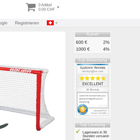
0 Artikel
▾
0.00 CHF
ogin
Registrieren
Rabatt
600 €
2%
1000 €
4%
Top Bewertung
Top Leistung
Lagerware in 36
Stunden ver­sand­
fertig