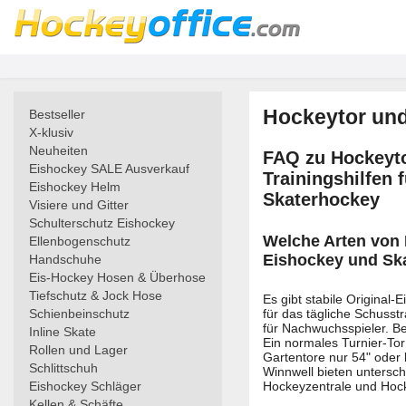
Hockeytor und
Bestseller
X-klusiv
Neuheiten
FAQ zu Hockeyto
Eishockey SALE Ausverkauf
Trainingshilfen 
Eishockey Helm
Skaterhockey
Visiere und Gitter
Schulterschutz Eishockey
Welche Arten von 
Ellenbogenschutz
Eishockey und Sk
Handschuhe
Eis-Hockey Hosen & Überhose
Tiefschutz & Jock Hose
Es gibt stabile Original-
für das tägliche Schusst
Schienbeinschutz
für Nachwuchsspieler. B
Inline Skate
Ein normales Turnier-To
Rollen und Lager
Gartentore nur 54" oder
Schlittschuh
Winnwell bieten untersch
Hockeyzentrale und Hock
Eishockey Schläger
Kellen & Schäfte