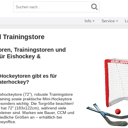
Info
Service
L
 Trainingstore
ren, Trainingstoren und
für Eishockey &
Hockeytoren gibt es für
aterhockey?
Eishockeytore (72"), robuste Trainingstore
raining sowie praktische Mini-Hockeytore
esonders wichtig: Die Torgröße beachten!
r hat 72" (183x122cm), während viele
 kleiner sind. Marken wie Bauer, CCM und
iedliche Größen an – erhältlich bei
eyoffice.