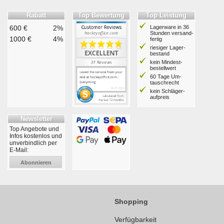
Rabatt
Top Bewertung
Top Leistung
600 €
2%
Lagerware in 36
Stunden ver­sand­
1000 €
4%
fertig
riesiger Lager­
bestand
kein Mindest­
bestell­wert
60 Tage Um­
tausch­recht
kein Schläger­
aufpreis
Newsletter
Top Angebote und
Infos kostenlos und
unverbindlich per
E-Mail:
Abonnieren
Shopping
Verfügbarkeit