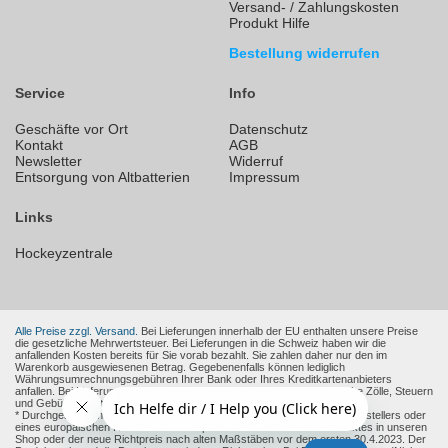
Versand- / Zahlungskosten
Produkt Hilfe
Bestellung widerrufen
Service
Info
Geschäfte vor Ort
Datenschutz
Kontakt
AGB
Newsletter
Widerruf
Entsorgung von Altbatterien
Impressum
Links
Hockeyzentrale
Alle Preise zzgl. Versand.
Bei Lieferungen innerhalb der EU enthalten unsere Preise
die gesetzliche Mehrwertsteuer. Bei Lieferungen in die Schweiz haben wir die
anfallenden Kosten bereits für Sie vorab bezahlt. Sie zahlen daher nur den im
Warenkorb ausgewiesenen Betrag. Gegebenenfalls können lediglich
Währungsumrechnungsgebühren Ihrer Bank oder Ihres Kreditkartenanbieters
anfallen. Bei Lieferungen in andere Nicht-EU-Länder können zusätzliche Zölle, Steuern
und Gebühren entstehen.
* Durchgestrichene Preise sind die empfohlenen Verkaufspreise des Herstellers oder
eines europäischen Händlers zum Zeitpunkt der Aufnahme des Produktes in unseren
Shop oder der neue Richtpreis nach alten Maßstäben vor dem ersten 30.4.2023. Der