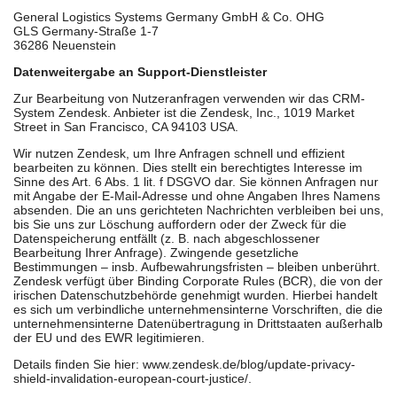
General Logistics Systems Germany GmbH & Co. OHG
GLS Germany-Straße 1-7
36286 Neuenstein
Datenweitergabe an Support-Dienstleister
Zur Bearbeitung von Nutzeranfragen verwenden wir das CRM-
System Zendesk. Anbieter ist die Zendesk, Inc., 1019 Market
Street in San Francisco, CA 94103 USA.
Wir nutzen Zendesk, um Ihre Anfragen schnell und effizient
bearbeiten zu können. Dies stellt ein berechtigtes Interesse im
Sinne des Art. 6 Abs. 1 lit. f DSGVO dar. Sie können Anfragen nur
mit Angabe der E-Mail-Adresse und ohne Angaben Ihres Namens
absenden. Die an uns gerichteten Nachrichten verbleiben bei uns,
bis Sie uns zur Löschung auffordern oder der Zweck für die
Datenspeicherung entfällt (z. B. nach abgeschlossener
Bearbeitung Ihrer Anfrage). Zwingende gesetzliche
Bestimmungen – insb. Aufbewahrungsfristen – bleiben unberührt.
Zendesk verfügt über Binding Corporate Rules (BCR), die von der
irischen Datenschutzbehörde genehmigt wurden. Hierbei handelt
es sich um verbindliche unternehmensinterne Vorschriften, die die
unternehmensinterne Datenübertragung in Drittstaaten außerhalb
der EU und des EWR legitimieren.
Details finden Sie hier: www.zendesk.de/blog/update-privacy-
shield-invalidation-european-court-justice/.