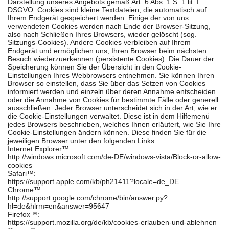
Darstellung unseres Angebots gemäß Art. 6 Abs. 1 S. 1 lit. f
DSGVO. Cookies sind kleine Textdateien, die automatisch auf
Ihrem Endgerät gespeichert werden. Einige der von uns
verwendeten Cookies werden nach Ende der Browser-Sitzung,
also nach Schließen Ihres Browsers, wieder gelöscht (sog.
Sitzungs-Cookies). Andere Cookies verbleiben auf Ihrem
Endgerät und ermöglichen uns, Ihren Browser beim nächsten
Besuch wiederzuerkennen (persistente Cookies). Die Dauer der
Speicherung können Sie der Übersicht in den Cookie-
Einstellungen Ihres Webbrowsers entnehmen. Sie können Ihren
Browser so einstellen, dass Sie über das Setzen von Cookies
informiert werden und einzeln über deren Annahme entscheiden
oder die Annahme von Cookies für bestimmte Fälle oder generell
ausschließen. Jeder Browser unterscheidet sich in der Art, wie er
die Cookie-Einstellungen verwaltet. Diese ist in dem Hilfemenü
jedes Browsers beschrieben, welches Ihnen erläutert, wie Sie Ihre
Cookie-Einstellungen ändern können. Diese finden Sie für die
jeweiligen Browser unter den folgenden Links:
Internet Explorer™:
http://windows.microsoft.com/de-DE/windows-vista/Block-or-allow-
cookies
Safari™:
https://support.apple.com/kb/ph21411?locale=de_DE
Chrome™:
http://support.google.com/chrome/bin/answer.py?
hl=de&hlrm=en&answer=95647
Firefox™:
https://support.mozilla.org/de/kb/cookies-erlauben-und-ablehnen