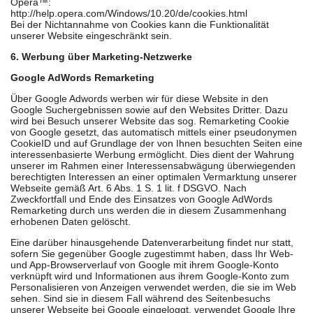
Opera™:
http://help.opera.com/Windows/10.20/de/cookies.html
Bei der Nichtannahme von Cookies kann die Funktionalität
unserer Website eingeschränkt sein.
6. Werbung über Marketing-Netzwerke
Google AdWords Remarketing
Über Google Adwords werben wir für diese Website in den
Google Suchergebnissen sowie auf den Websites Dritter. Dazu
wird bei Besuch unserer Website das sog. Remarketing Cookie
von Google gesetzt, das automatisch mittels einer pseudonymen
CookieID und auf Grundlage der von Ihnen besuchten Seiten eine
interessenbasierte Werbung ermöglicht. Dies dient der Wahrung
unserer im Rahmen einer Interessensabwägung überwiegenden
berechtigten Interessen an einer optimalen Vermarktung unserer
Webseite gemäß Art. 6 Abs. 1 S. 1 lit. f DSGVO. Nach
Zweckfortfall und Ende des Einsatzes von Google AdWords
Remarketing durch uns werden die in diesem Zusammenhang
erhobenen Daten gelöscht.
Eine darüber hinausgehende Datenverarbeitung findet nur statt,
sofern Sie gegenüber Google zugestimmt haben, dass Ihr Web-
und App-Browserverlauf von Google mit ihrem Google-Konto
verknüpft wird und Informationen aus ihrem Google-Konto zum
Personalisieren von Anzeigen verwendet werden, die sie im Web
sehen. Sind sie in diesem Fall während des Seitenbesuchs
unserer Webseite bei Google eingeloggt, verwendet Google Ihre