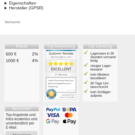
Eigenschaften
Hersteller (GPSR)
Stichworte:
Rabatt
Top Bewertung
Top Leistung
600 €
2%
Lagerware in 36
Stunden ver­sand­
1000 €
4%
fertig
riesiger Lager­
bestand
kein Mindest­
bestell­wert
60 Tage Um­
tausch­recht
kein Schläger­
aufpreis
Newsletter
Top Angebote und
Infos kostenlos und
unverbindlich per
E-Mail:
Abonnieren