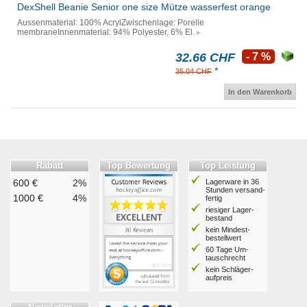
DexShell Beanie Senior one size Mütze wasserfest orange
Aussenmaterial: 100% AcrylZwischenlage: Porelle
membraneInnenmaterial: 94% Polyester, 6% El.
32.66 CHF
- 7 %
*
35.04 CHF
In den Warenkorb
Rabatt
Top Bewertung
Top Leistung
600 €
2%
Lagerware in 36
Stunden ver­sand­
1000 €
4%
fertig
riesiger Lager­
bestand
kein Mindest­
bestell­wert
60 Tage Um­
tausch­recht
kein Schläger­
aufpreis