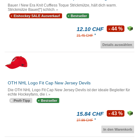
Bauer / New Era Knit Cuffless Toque Strickmütze, hält dich warm.
Strickmütze Bauer[*] schlich.
Eishockey SALE Ausverkauf
Bestseller
12.10 CHF
- 44 %
*
21.45 CHF
Details auswählen
OTH NHL Logo Fit Cap New Jersey Devils
Die OTH NHL Logo Fit Cap New Jersey Devils ist der ideale Begleiter für
echte Hockeyfans, die i.
Profi-Tipp
Bestseller
15.84 CHF
- 43 %
*
27.99 CHF
In den Warenkorb