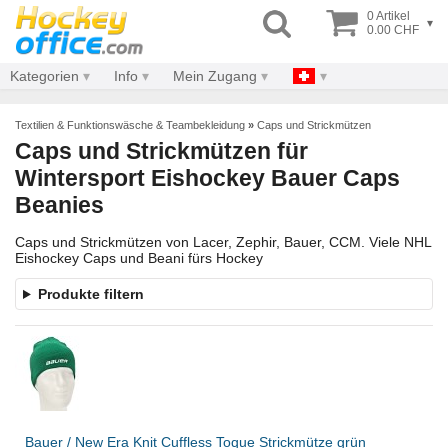
0 Artikel
▾
0.00 CHF
Kategorien
Info
Mein Zugang
Textilien & Funktionswäsche & Teambekleidung
»
Caps und Strickmützen
Caps und Strickmützen für
Wintersport Eishockey Bauer Caps
Beanies
Caps und Strickmützen von Lacer, Zephir, Bauer, CCM. Viele NHL
Eishockey Caps und Beani fürs Hockey
Produkte filtern
Bauer / New Era Knit Cuffless Toque Strickmütze grün