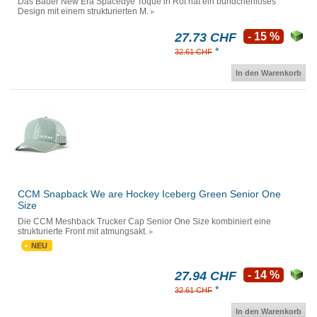
Das Bauer New Era Spacedye Toque in Rot hat ein bündchenloses
Design mit einem strukturierten M.
27.73 CHF
- 15 %
*
32.61 CHF
In den Warenkorb
CCM Snapback We are Hockey Iceberg Green Senior One
Size
Die CCM Meshback Trucker Cap Senior One Size kombiniert eine
strukturierte Front mit atmungsakt.
NEU
27.94 CHF
- 14 %
*
32.61 CHF
In den Warenkorb