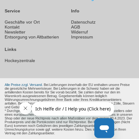
Service
Info
Geschäfte vor Ort
Datenschutz
Kontakt
AGB
Newsletter
Widerruf
Entsorgung von Altbatterien
Impressum
Links
Hockeyzentrale
Alle Preise zzgl. Versand.
Bei Lieferungen innerhalb der EU enthalten unsere Preise
die gesetzliche Mehrwertsteuer. Bei Lieferungen in die Schweiz haben wir die
anfallenden Kosten bereits für Sie vorab bezahlt. Sie zahlen daher nur den im
Warenkorb ausgewiesenen Betrag. Gegebenenfalls können lediglich
Währungsumrechnungsgebühren Ihrer Bank oder Ihres Kreditkartenanbieters
anfallen. Bei Lieferungen in andere Nicht-EU-Länder können zusätzliche Zölle, Steuern
und Gebühren entstehen.
* Durchgestrichene Preise sind die empfohlenen Verkaufspreise des Herstellers oder
eines europäischen Händlers zum Zeitpunkt der Aufnahme des Produktes in unseren
Shop oder der neue Richtpreis nach alten Maßstäben vor dem ersten 30.4.2023. Der
Produktpreis und die Portokosten sind nur Richtpreise. Bei Fremdwährungen (Nicht
Euro) kommen noch Gebühren des jeweiligen Zahlungsanbieter und
Umrechnungskurse sowie ggf. weitere Kosten hinzu. Dies ist abhängig von Ihren
Vertrag mit den Zahlungsanbieter.