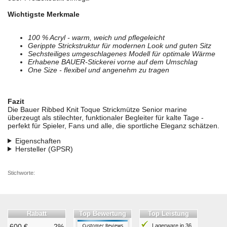
Wichtigste Merkmale
100 % Acryl - warm, weich und pflegeleicht
Gerippte Strickstruktur für modernen Look und guten Sitz
Sechsteiliges umgeschlagenes Modell für optimale Wärme
Erhabene BAUER-Stickerei vorne auf dem Umschlag
One Size - flexibel und angenehm zu tragen
Fazit
Die Bauer Ribbed Knit Toque Strickmütze Senior marine
überzeugt als stilechter, funktionaler Begleiter für kalte Tage -
perfekt für Spieler, Fans und alle, die sportliche Eleganz schätzen.
Eigenschaften
Hersteller (GPSR)
Stichworte:
Rabatt
Top Bewertung
Top Leistung
600 €
2%
Lagerware in 36