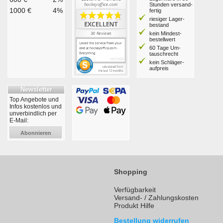
Stunden ver­sand­
1000 €
4%
fertig
riesiger Lager­
bestand
kein Mindest­
bestell­wert
60 Tage Um­
tausch­recht
kein Schläger­
aufpreis
Newsletter
Top Angebote und
Infos kostenlos und
unverbindlich per
E-Mail:
Abonnieren
Shopping
Verfügbarkeit
Versand- / Zahlungskosten
Produkt Hilfe
Bestellung widerrufen