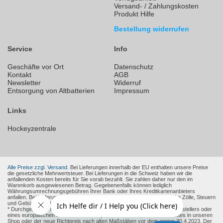
Versand- / Zahlungskosten
Produkt Hilfe
Bestellung widerrufen
Service
Info
Geschäfte vor Ort
Datenschutz
Kontakt
AGB
Newsletter
Widerruf
Entsorgung von Altbatterien
Impressum
Links
Hockeyzentrale
Alle Preise zzgl. Versand.
Bei Lieferungen innerhalb der EU enthalten unsere Preise
die gesetzliche Mehrwertsteuer. Bei Lieferungen in die Schweiz haben wir die
anfallenden Kosten bereits für Sie vorab bezahlt. Sie zahlen daher nur den im
Warenkorb ausgewiesenen Betrag. Gegebenenfalls können lediglich
Währungsumrechnungsgebühren Ihrer Bank oder Ihres Kreditkartenanbieters
anfallen. Bei Lieferungen in andere Nicht-EU-Länder können zusätzliche Zölle, Steuern
und Gebühren entstehen.
* Durchgestrichene Preise sind die empfohlenen Verkaufspreise des Herstellers oder
eines europäischen Händlers zum Zeitpunkt der Aufnahme des Produktes in unseren
Shop oder der neue Richtpreis nach alten Maßstäben vor dem ersten 30.4.2023. Der