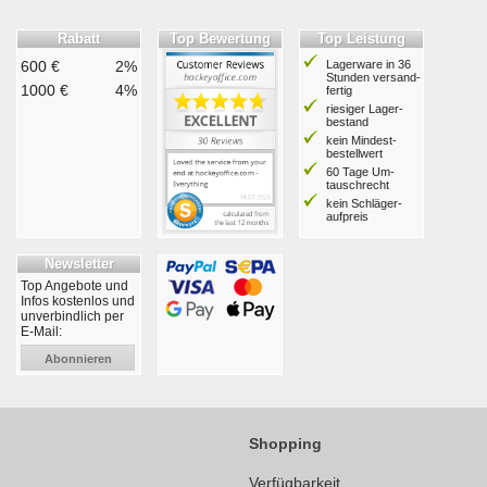
Rabatt
Top Bewertung
Top Leistung
600 €
2%
Lagerware in 36
Stunden ver­sand­
1000 €
4%
fertig
riesiger Lager­
bestand
kein Mindest­
bestell­wert
60 Tage Um­
tausch­recht
kein Schläger­
aufpreis
Newsletter
Top Angebote und
Infos kostenlos und
unverbindlich per
E-Mail:
Abonnieren
Shopping
Verfügbarkeit