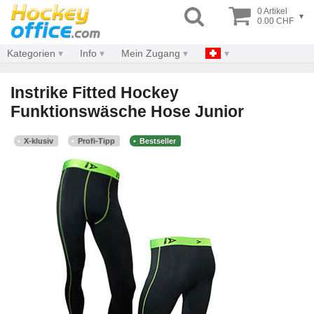
0 Artikel
▾
0.00 CHF
Kategorien
Info
Mein Zugang
Instrike Fitted Hockey
Funktionswäsche Hose Junior
X-klusiv
Profi-Tipp
Bestseller