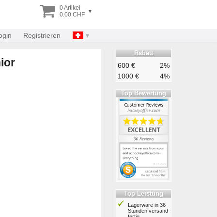
0 Artikel
▾
0.00 CHF
ogin
Registrieren
Rabatt
ior
600 €
2%
1000 €
4%
Top Bewertung
Top Leistung
Lagerware in 36
Stunden ver­sand­
fertig