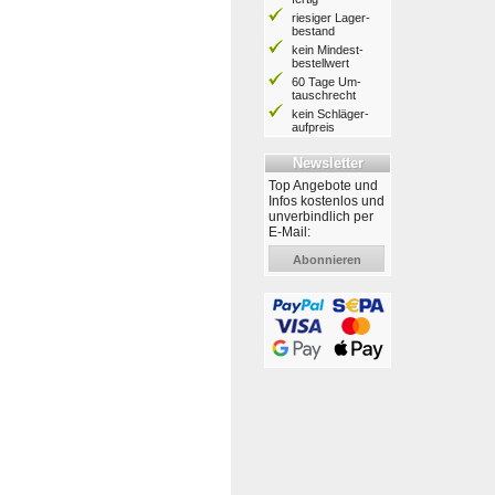
riesiger Lager­
bestand
kein Mindest­
bestell­wert
60 Tage Um­
tausch­recht
kein Schläger­
aufpreis
Newsletter
Top Angebote und
Infos kostenlos und
unverbindlich per
E-Mail:
Abonnieren