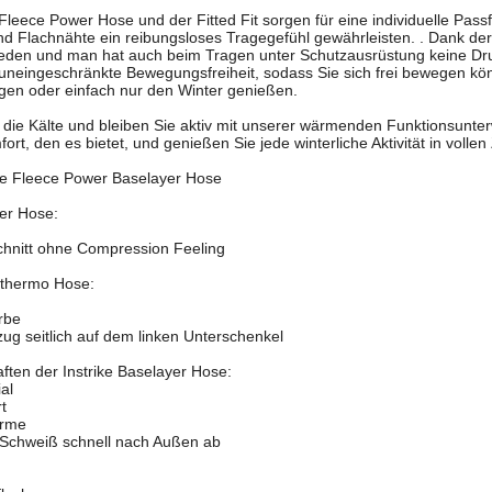
Fleece Power Hose und der Fitted Fit sorgen für eine individuelle Pass
end Flachnähte ein reibungsloses Tragegefühl gewährleisten. . Dank d
ieden und man hat auch beim Tragen unter Schutzausrüstung keine Druc
 uneingeschränkte Bewegungsfreiheit, sodass Sie sich frei bewegen kö
gen oder einfach nur den Winter genießen.
die Kälte und bleiben Sie aktiv mit unserer wärmenden Funktionsunt
ort, den es bietet, und genießen Sie jede winterliche Aktivität in volle
ike Fleece Power Baselayer Hose
er Hose:
Schnitt ohne Compression Feeling
d thermo Hose:
arbe
zug seitlich auf dem linken Unterschenkel
ften der Instrike Baselayer Hose:
al
t
ärme
d Schweiß schnell nach Außen ab