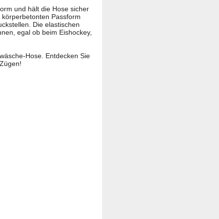
form und hält die Hose sicher
er körperbetonten Passform
kstellen. Die elastischen
nnen, egal ob beim Eishockey,
erwäsche-Hose. Entdecken Sie
n Zügen!