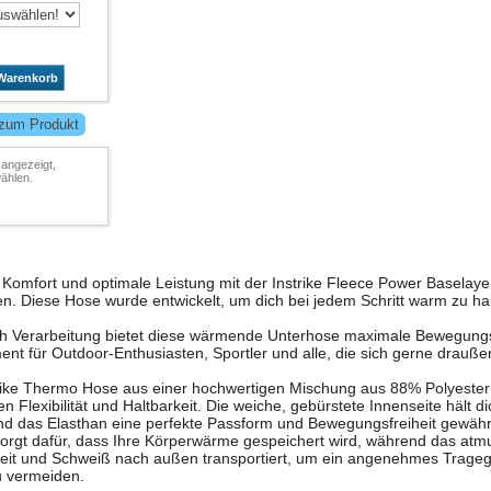
 Warenkorb
 zum Produkt
 angezeigt,
ählen.
n Komfort und optimale Leistung mit der Instrike Fleece Power Baselaye
. Diese Hose wurde entwickelt, um dich bei jedem Schritt warm zu hal
h Verarbeitung bietet diese wärmende Unterhose maximale Bewegungsfr
ent für Outdoor-Enthusiasten, Sportler und alle, die sich gerne drauße
trike Thermo Hose aus einer hochwertigen Mischung aus 88% Polyester
 Flexibilität und Haltbarkeit. Die weiche, gebürstete Innenseite hält d
das Elasthan eine perfekte Passform und Bewegungsfreiheit gewährle
rgt dafür, dass Ihre Körperwärme gespeichert wird, während das at
eit und Schweiß nach außen transportiert, um ein angenehmes Trageg
u vermeiden.