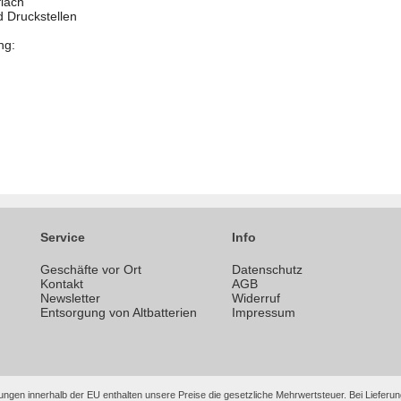
flach
d Druckstellen
ng:
Service
Info
Geschäfte vor Ort
Datenschutz
n
Kontakt
AGB
Newsletter
Widerruf
Entsorgung von Altbatterien
Impressum
ungen innerhalb der EU enthalten unsere Preise die gesetzliche Mehrwertsteuer. Bei Lieferung