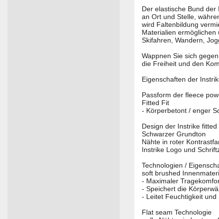
Der elastische Bund der 
an Ort und Stelle, währ
wird Faltenbildung verm
Materialien ermöglichen
Skifahren, Wandern, Jog
Wappnen Sie sich gegen 
die Freiheit und den Komf
Eigenschaften der Instr
Passform der fleece pow
Fitted Fit
- Körperbetont / enger 
Design der Instrike fitte
Schwarzer Grundton
Nähte in roter Kontrastf
Instrike Logo und Schrift
Technologien / Eigenscha
soft brushed Innenmateri
- Maximaler Tragekomfor
- Speichert die Körperw
- Leitet Feuchtigkeit un
Flat seam Technologie