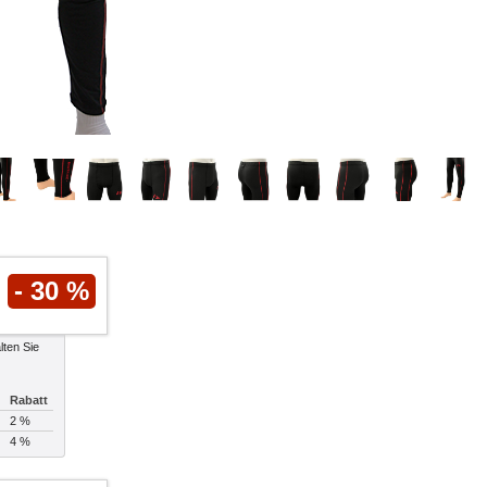
- 30 %
lten Sie
Rabatt
2 %
4 %