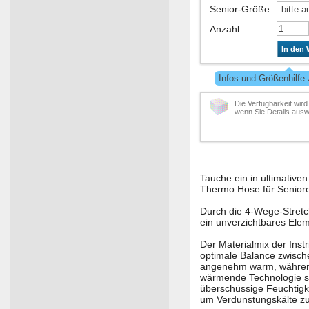
Senior-Größe
:
Anzahl
:
In den
Infos und Größenhilfe
Die Verfügbarkeit wird
wenn Sie Details ausw
Tauche ein in ultimative
Thermo Hose für Senioren
Durch die 4-Wege-Stretc
ein unverzichtbares Elem
Der Materialmix der Ins
optimale Balance zwischen
angenehm warm, während 
wärmende Technologie so
überschüssige Feuchtigk
um Verdunstungskälte z