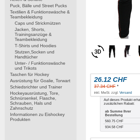
Puck, Bälle und Street Pucks
Textilien & Funktionswäsche &
Teambekleidung
Caps und Strickmützen
Jacken, Shorts,
Trainingsanzüge &
Teambekleidung
T-Shirts und Hoodies
Stutzen,Socken und
Handtücher
Unter- / Funktionswäsche
und Trikots
Taschen für Hockey
26.12 CHF
Ausrüstung für Goalie, Torwart
37.34 CHF
*
Schiedsrichter und Trainer
Hockeyausrüstung, Tore,
inkl. MwSt. zzgl.
Versand
Schnürsenkel, Flasche,
Auf dieses Produkt erha
Schrauben, Hals und
zusätzlichen Rabatt:
Zahnschutz
ab Summe Ihrer
Informationen zu Eishockey
Bestellung
Produkten
560.75 CHF
934.58 CHF