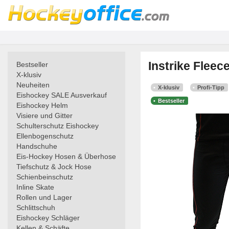
Instrike Flee
Bestseller
X-klusiv
Neuheiten
X-klusiv
Profi-Tipp
Eishockey SALE Ausverkauf
Bestseller
Eishockey Helm
Visiere und Gitter
Schulterschutz Eishockey
Ellenbogenschutz
Handschuhe
Eis-Hockey Hosen & Überhose
Tiefschutz & Jock Hose
Schienbeinschutz
Inline Skate
Rollen und Lager
Schlittschuh
Eishockey Schläger
Kellen & Schäfte