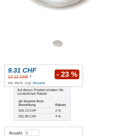
9.31 CHF
- 23 %
12.11 CHF
*
inkl. MwSt. zzgl.
Versand
Auf dieses Produkt erhalten Sie
zusätzlichen Rabatt:
ab Summe Ihrer
Bestellung
Rabatt
559.13 CHF
2 %
931.88 CHF
4 %
Anzahl
: