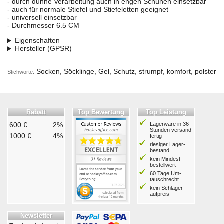
- durch dünne Verarbeitung auch in engen Schuhen einsetzbar
- auch für normale Stiefel und Stiefeletten geeignet
- universell einsetzbar
- Durchmesser 6.5 CM
Eigenschaften
Hersteller (GPSR)
Socken, Söcklinge, Gel, Schutz, strumpf, komfort, polster
Stichworte:
Rabatt
Top Bewertung
Top Leistung
600 €
2%
Lagerware in 36
Stunden ver­sand­
1000 €
4%
fertig
riesiger Lager­
bestand
kein Mindest­
bestell­wert
60 Tage Um­
tausch­recht
kein Schläger­
aufpreis
Newsletter