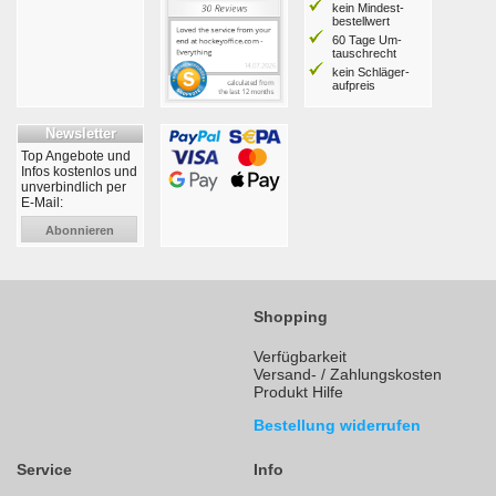
kein Mindest­
bestell­wert
60 Tage Um­
tausch­recht
kein Schläger­
aufpreis
Newsletter
Top Angebote und
Infos kostenlos und
unverbindlich per
E-Mail:
Abonnieren
Shopping
Verfügbarkeit
Versand- / Zahlungskosten
Produkt Hilfe
Bestellung widerrufen
Service
Info