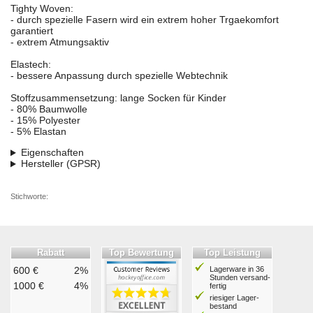
Tighty Woven:
- durch spezielle Fasern wird ein extrem hoher Trgaekomfort
garantiert
- extrem Atmungsaktiv
Elastech:
- bessere Anpassung durch spezielle Webtechnik
Stoffzusammensetzung: lange Socken für Kinder
- 80% Baumwolle
- 15% Polyester
- 5% Elastan
Eigenschaften
Hersteller (GPSR)
Stichworte:
Rabatt
Top Bewertung
Top Leistung
600 €
2%
Lagerware in 36
Stunden ver­sand­
1000 €
4%
fertig
riesiger Lager­
bestand