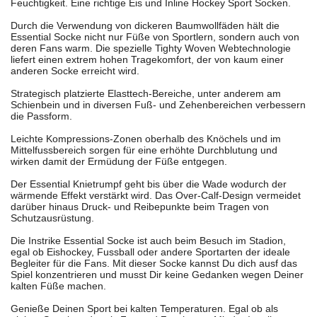
Feuchtigkeit. Eine richtige Eis und Inline Hockey Sport Socken.
Durch die Verwendung von dickeren Baumwollfäden hält die
Essential Socke nicht nur Füße von Sportlern, sondern auch von
deren Fans warm. Die spezielle Tighty Woven Webtechnologie
liefert einen extrem hohen Tragekomfort, der von kaum einer
anderen Socke erreicht wird.
Strategisch platzierte Elasttech-Bereiche, unter anderem am
Schienbein und in diversen Fuß- und Zehenbereichen verbessern
die Passform.
Leichte Kompressions-Zonen oberhalb des Knöchels und im
Mittelfussbereich sorgen für eine erhöhte Durchblutung und
wirken damit der Ermüdung der Füße entgegen.
Der Essential Knietrumpf geht bis über die Wade wodurch der
wärmende Effekt verstärkt wird. Das Over-Calf-Design vermeidet
darüber hinaus Druck- und Reibepunkte beim Tragen von
Schutzausrüstung.
Die Instrike Essential Socke ist auch beim Besuch im Stadion,
egal ob Eishockey, Fussball oder andere Sportarten der ideale
Begleiter für die Fans. Mit dieser Socke kannst Du dich ausf das
Spiel konzentrieren und musst Dir keine Gedanken wegen Deiner
kalten Füße machen.
Genieße Deinen Sport bei kalten Temperaturen. Egal ob als