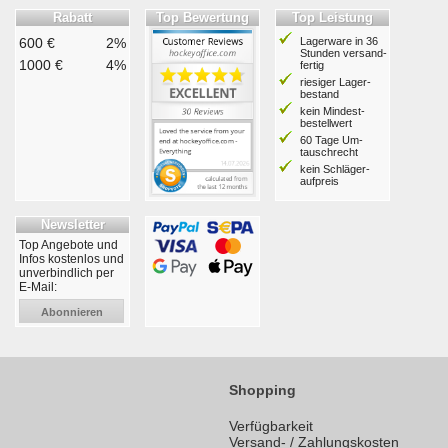
Rabatt
Top Bewertung
Top Leistung
600 €
2%
Lagerware in 36
Stunden ver­sand­
1000 €
4%
fertig
riesiger Lager­
bestand
kein Mindest­
bestell­wert
60 Tage Um­
tausch­recht
kein Schläger­
aufpreis
Newsletter
Top Angebote und
Infos kostenlos und
unverbindlich per
E-Mail:
Abonnieren
Shopping
Verfügbarkeit
Versand- / Zahlungskosten