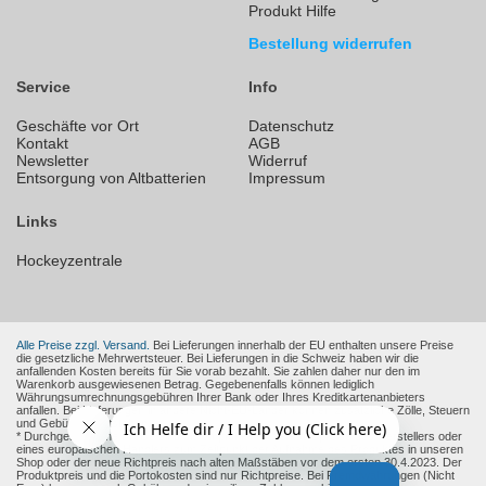
Produkt Hilfe
Bestellung widerrufen
Service
Info
Geschäfte vor Ort
Datenschutz
Kontakt
AGB
Newsletter
Widerruf
Entsorgung von Altbatterien
Impressum
Links
Hockeyzentrale
Alle Preise zzgl. Versand.
Bei Lieferungen innerhalb der EU enthalten unsere Preise
die gesetzliche Mehrwertsteuer. Bei Lieferungen in die Schweiz haben wir die
anfallenden Kosten bereits für Sie vorab bezahlt. Sie zahlen daher nur den im
Warenkorb ausgewiesenen Betrag. Gegebenenfalls können lediglich
Währungsumrechnungsgebühren Ihrer Bank oder Ihres Kreditkartenanbieters
anfallen. Bei Lieferungen in andere Nicht-EU-Länder können zusätzliche Zölle, Steuern
und Gebühren entstehen.
* Durchgestrichene Preise sind die empfohlenen Verkaufspreise des Herstellers oder
eines europäischen Händlers zum Zeitpunkt der Aufnahme des Produktes in unseren
Shop oder der neue Richtpreis nach alten Maßstäben vor dem ersten 30.4.2023. Der
Produktpreis und die Portokosten sind nur Richtpreise. Bei Fremdwährungen (Nicht