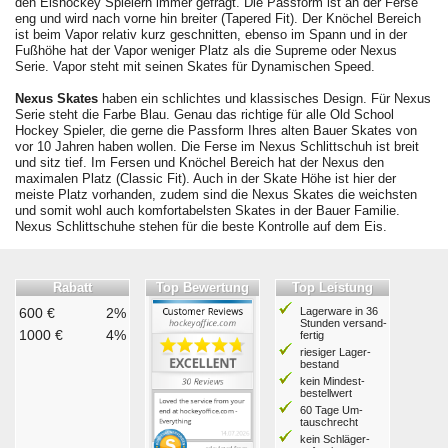
den Eishockey Spielern immer gefragt. Die Passform ist an der Ferse
eng und wird nach vorne hin breiter (Tapered Fit). Der Knöchel Bereich
ist beim Vapor relativ kurz geschnitten, ebenso im Spann und in der
Fußhöhe hat der Vapor weniger Platz als die Supreme oder Nexus
Serie. Vapor steht mit seinen Skates für Dynamischen Speed.
Nexus Skates
haben ein schlichtes und klassisches Design. Für Nexus
Serie steht die Farbe Blau. Genau das richtige für alle Old School
Hockey Spieler, die gerne die Passform Ihres alten Bauer Skates von
vor 10 Jahren haben wollen. Die Ferse im Nexus Schlittschuh ist breit
und sitz tief. Im Fersen und Knöchel Bereich hat der Nexus den
maximalen Platz (Classic Fit). Auch in der Skate Höhe ist hier der
meiste Platz vorhanden, zudem sind die Nexus Skates die weichsten
und somit wohl auch komfortabelsten Skates in der Bauer Familie.
Nexus Schlittschuhe stehen für die beste Kontrolle auf dem Eis.
Rabatt
Top Bewertung
Top Leistung
600 €
2%
Lagerware in 36
Stunden ver­sand­
1000 €
4%
fertig
riesiger Lager­
bestand
kein Mindest­
bestell­wert
60 Tage Um­
tausch­recht
kein Schläger­