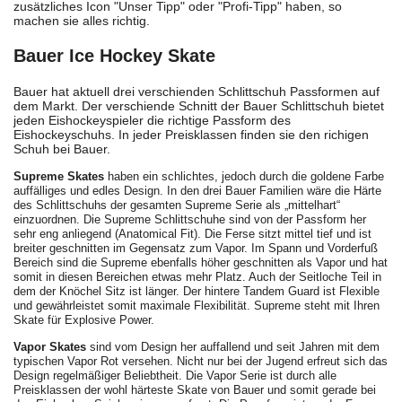
zusätzliches Icon "Unser Tipp" oder "Profi-Tipp" haben, so
machen sie alles richtig.
Bauer Ice Hockey Skate
Bauer hat aktuell drei verschienden Schlittschuh Passformen auf
dem Markt. Der verschiende Schnitt der Bauer Schlittschuh bietet
jeden Eishockeyspieler die richtige Passform des
Eishockeyschuhs. In jeder Preisklassen finden sie den richigen
Schuh bei Bauer.
Supreme Skates
haben ein schlichtes, jedoch durch die goldene Farbe
auffälliges und edles Design. In den drei Bauer Familien wäre die Härte
des Schlittschuhs der gesamten Supreme Serie als „mittelhart“
einzuordnen. Die Supreme Schlittschuhe sind von der Passform her
sehr eng anliegend (Anatomical Fit). Die Ferse sitzt mittel tief und ist
breiter geschnitten im Gegensatz zum Vapor. Im Spann und Vorderfuß
Bereich sind die Supreme ebenfalls höher geschnitten als Vapor und hat
somit in diesen Bereichen etwas mehr Platz. Auch der Seitloche Teil in
dem der Knöchel Sitz ist länger. Der hintere Tandem Guard ist Flexible
und gewährleistet somit maximale Flexibilität. Supreme steht mit Ihren
Skate für Explosive Power.
Vapor Skates
sind vom Design her auffallend und seit Jahren mit dem
typischen Vapor Rot versehen. Nicht nur bei der Jugend erfreut sich das
Design regelmäßiger Beliebtheit. Die
Vapor Serie
ist durch alle
Preisklassen der wohl härteste Skate von Bauer und somit gerade bei