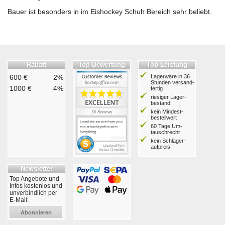
Bauer ist besonders in im Eishockey Schuh Bereich sehr beliebt.
Rabatt
Top Bewertung
Top Leistung
600 €
2%
Lagerware in 36
Stunden ver­sand­
1000 €
4%
fertig
riesiger Lager­
bestand
kein Mindest­
bestell­wert
60 Tage Um­
tausch­recht
kein Schläger­
aufpreis
Newsletter
Top Angebote und
Infos kostenlos und
unverbindlich per
E-Mail:
Abonnieren