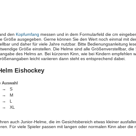
band den
Kopfumfang
messen und in dem Formularfeld die cm eingeben
e Größe ausgegeben. Gerne können Sie den Wert noch einmal mit der
llbar und daher für viele Jahre nutzbar. Bitte Bedienungsanleitung l
otwendige Größe einstellen. Die Helme sind alle Größenverstellbar, die
angabe des Helms an. Bei kürzeren Kinn, wie bei Kindern empfehlen wi
rößenangaben leicht variieren dann steht es entsprechend dabei.
Helm Eishockey
e
Auswahl
→
S
→
M
→
L
→
XL
ühren auch Junior-Helme, die im Gesichtsbereich etwas kleiner ausfallen
eren. Für viele Spieler passen mit langen oder normalen Kinn aber di