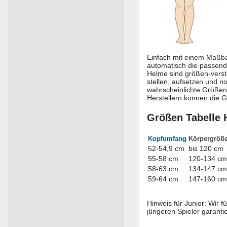
Einfach mit einem Maß
automatisch die passend
Helme sind größen-verste
stellen, aufsetzen und n
wahrscheinlichte Größen
Herstellern können die G
Größen Tabelle 
Kopfumfang
Körpergröß
52-54,9 cm
bis 120 cm
55-58 cm
120-134 cm
58-63 cm
134-147 cm
59-64 cm
147-160 cm
Hinweis für Junior: Wir f
jüngeren Spieler garanti