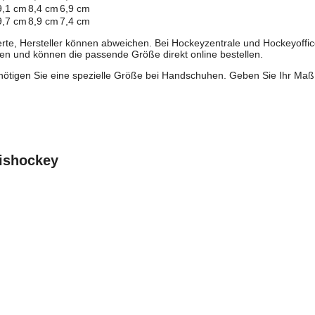
9,1 cm
8,4 cm
6,9 cm
9,7 cm
8,9 cm
7,4 cm
rte, Hersteller können abweichen. Bei Hockeyzentrale und Hockeyoffic
en und können die passende Größe direkt online bestellen.
ötigen Sie eine spezielle Größe bei Handschuhen. Geben Sie Ihr Maß 
ishockey