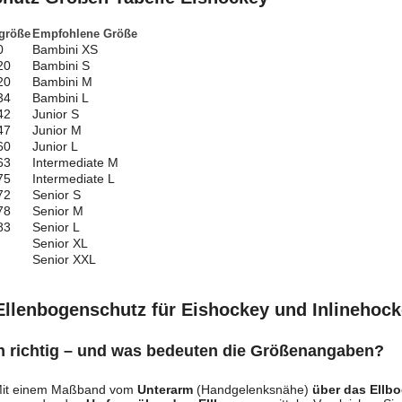
größe
Empfohlene Größe
0
Bambini XS
20
Bambini S
20
Bambini M
34
Bambini L
42
Junior S
47
Junior M
60
Junior L
63
Intermediate M
75
Intermediate L
72
Senior S
78
Senior M
83
Senior L
Senior XL
Senior XXL
Ellenbogenschutz für Eishockey und Inlinehoc
h richtig – und was bedeuten die Größenangaben?
it einem Maßband vom
Unterarm
(Handgelenksnähe)
über das Ellb