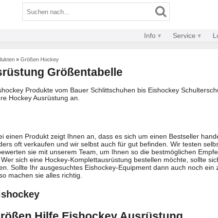
Info
Service
L
dukten
»
Größen Hockey
rüstung Größentabelle
ishockey Produkte vom Bauer Schlittschuhen bis Eishockey Schulterschu
Ihre Hockey Ausrüstung an.
i einen Produkt zeigt Ihnen an, dass es sich um einen Bestseller handel
ers oft verkaufen und wir selbst auch für gut befinden. Wir testen selbs
bewerten sie mit unserem Team, um Ihnen so die bestmöglichen Empf
Wer sich eine Hockey-Komplettausrüstung bestellen möchte, sollte sic
n. Sollte Ihr ausgesuchtes Eishockey-Equipment dann auch noch ein z
so machen sie alles richtig.
ishockey
rößen Hilfe Eishockey Ausrüstung