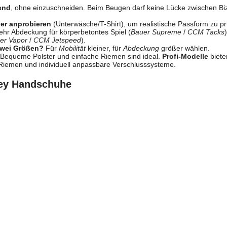
end
, ohne einzuschneiden. Beim Beugen darf keine Lücke zwischen B
yer anprobieren
(Unterwäsche/T-Shirt), um realistische Passform zu pr
hr Abdeckung für körperbetontes Spiel (
Bauer Supreme
/
CCM Tacks
er Vapor
/
CCM Jetspeed
).
zwei Größen?
Für
Mobilität
kleiner, für
Abdeckung
größer wählen.
Bequeme Polster und einfache Riemen sind ideal.
Profi-Modelle
biete
 Riemen und individuell anpassbare Verschlusssysteme.
ey Handschuhe