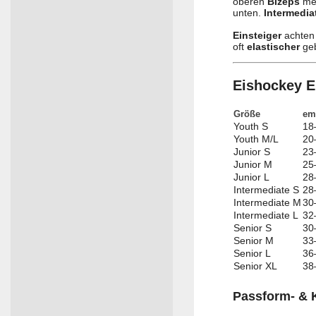
oberen
Bizeps
me
unten.
Intermedia
Einsteiger
achten 
oft
elastischer
geb
Eishockey E
Größe
em
Youth S
18
Youth M/L
20
Junior S
23
Junior M
25
Junior L
28
Intermediate S
28
Intermediate M
30
Intermediate L
32
Senior S
30
Senior M
33
Senior L
36
Senior XL
38
Passform- & 