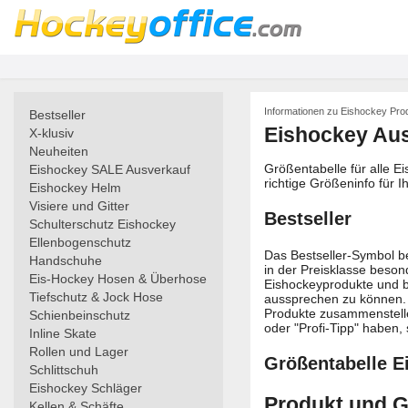
Informationen zu Eishockey Pro
Bestseller
Eishockey Aus
X-klusiv
Neuheiten
Größentabelle für alle E
Eishockey SALE Ausverkauf
richtige Größeninfo für 
Eishockey Helm
Visiere und Gitter
Bestseller
Schulterschutz Eishockey
Ellenbogenschutz
Das Bestseller-Symbol be
Handschuhe
in der Preisklasse besond
Eis-Hockey Hosen & Überhose
Eishockeyprodukte und 
Tiefschutz & Jock Hose
aussprechen zu können. 
Produkte zusammenstelle
Schienbeinschutz
oder "Profi-Tipp" haben, 
Inline Skate
Rollen und Lager
Größentabelle E
Schlittschuh
Eishockey Schläger
Produkt und G
Kellen & Schäfte