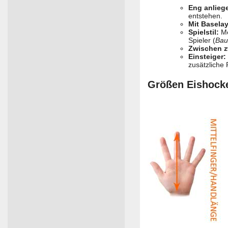
Eng anlieg
entstehen.
Mit Basela
Spielstil:
Me
Spieler (
Bau
Zwischen 
Einsteiger:
zusätzliche
Größen Eishock