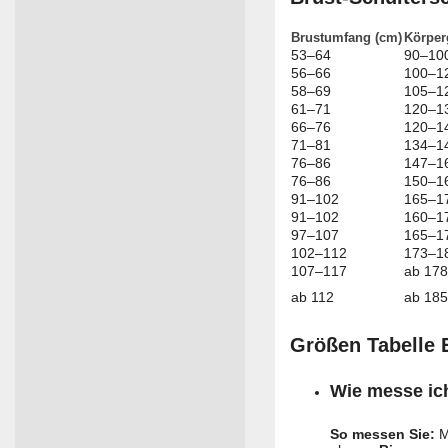
Brustumfang (cm)
Körper
53–64
90–10
56–66
100–1
58–69
105–1
61–71
120–1
66–76
120–1
71–81
134–1
76–86
147–1
76–86
150–1
91–102
165–1
91–102
160–1
97–107
165–1
102–112
173–1
107–117
ab 178
ab 112
ab 185
Größen Tabelle 
Wie messe ic
So messen Sie:
M