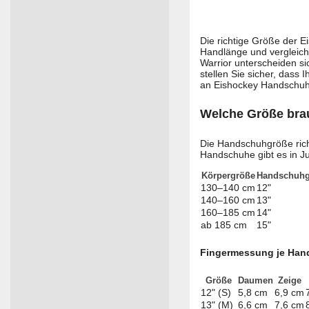
Die richtige Größe der E
Handlänge und vergleich
Warrior unterscheiden si
stellen Sie sicher, dass
an Eishockey Handschuhe
Welche Größe bra
Die Handschuhgröße ric
Handschuhe gibt es in Ju
Körpergröße
Handschuhg
130–140 cm
12"
140–160 cm
13"
160–185 cm
14"
ab 185 cm
15"
Fingermessung je Ha
Größe
Daumen
Zeige
12" (S)
5,8 cm
6,9 cm
13" (M)
6,6 cm
7,6 cm