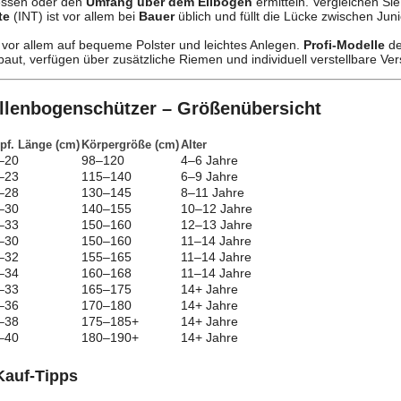
ssen oder den
Umfang über dem Ellbogen
ermitteln. Vergleichen Sie
te
(INT) ist vor allem bei
Bauer
üblich und füllt die Lücke zwischen Juni
vor allem auf bequeme Polster und leichtes Anlegen.
Profi-Modelle
de
aut, verfügen über zusätzliche Riemen und individuell verstellbare Ver
llenbogenschützer – Größenübersicht
pf. Länge (cm)
Körpergröße (cm)
Alter
–20
98–120
4–6 Jahre
–23
115–140
6–9 Jahre
–28
130–145
8–11 Jahre
–30
140–155
10–12 Jahre
–33
150–160
12–13 Jahre
–30
150–160
11–14 Jahre
–32
155–165
11–14 Jahre
–34
160–168
11–14 Jahre
–33
165–175
14+ Jahre
–36
170–180
14+ Jahre
–38
175–185+
14+ Jahre
–40
180–190+
14+ Jahre
Kauf-Tipps