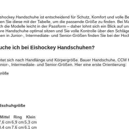
ishockey Handschuhe ist entscheidend für Schutz, Komfort und volle B
en Sie diese mit der Tabelle, um die passende Größe zu finden. Bei 
ch die Modelle leicht in der Passform – daher lohnt sich ein Blick auf 
 Ihre Handschuhe optimal sitzen und Sie volle Kontrolle über den Schlä
n in Junior-, Intermediate- und Senior-Größen finden Sie bei der Hoc
uche ich bei Eishockey Handschuhen?
htet sich nach Handlänge und Körpergröße. Bauer Handschuhe, CCM 
nior-, Intermediate- und Senior-Größen. Hier eine erste Orientierung:
röße
ndschuhgröße
Mittel
Ring
Klein
7,6 cm
6,9 cm
5,3 cm
8,4 cm
7,6 cm
6,1 cm