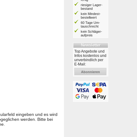
riesiger Lager­
bestand
kein Mindest­
bestell­wert
60 Tage Um­
tausch­recht
kein Schläger­
aufpreis
Newsletter
Top Angebote und
Infos kostenlos und
unverbindlich per
E-Mail:
Abonnieren
larfeld eingeben und es wird
eglichen werden. Bitte bei
he.