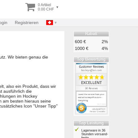
0 Artikel
▾
0.00 CHF
ogin
Registrieren
Rabatt
600 €
2%
1000 €
4%
tz. Wir bieten genau die
Top Bewertung
t, also ein Produkt, dass wir
t ausführlich die
ehlungen im Hockey
h am besten hieraus seine
usätzliches Icon "Unser Tipp"
Top Leistung
Lagerware in 36
Stunden ver­sand­
fertig