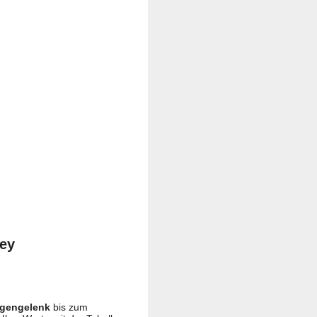
key
ogengelenk
bis zum