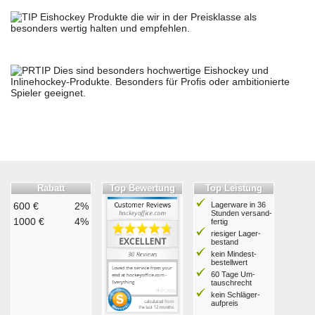
Eishockey Produkte die wir in der Preisklasse als
besonders wertig halten und empfehlen.
Dies sind besonders hochwertige Eishockey und
Inlinehockey-Produkte. Besonders für Profis oder ambitionierte
Spieler geeignet.
Rabatt
Top Bewertung
Top Leistung
600 €
2%
Lagerware in 36
Stunden ver­sand­
1000 €
4%
fertig
riesiger Lager­
bestand
kein Mindest­
bestell­wert
60 Tage Um­
tausch­recht
kein Schläger­
aufpreis