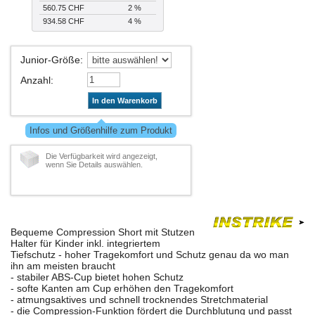
560.75 CHF
2 %
934.58 CHF
4 %
Junior-Größe
:
Anzahl
:
In den Warenkorb
Infos und Größenhilfe zum Produkt
Die Verfügbarkeit wird angezeigt,
wenn Sie Details auswählen.
Bequeme Compression Short mit Stutzen
Halter für Kinder inkl. integriertem
Tiefschutz - hoher Tragekomfort und Schutz genau da wo man
ihn am meisten braucht
- stabiler ABS-Cup bietet hohen Schutz
- softe Kanten am Cup erhöhen den Tragekomfort
- atmungsaktives und schnell trocknendes Stretchmaterial
- die Compression-Funktion fördert die Durchblutung und passt