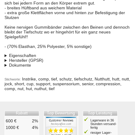
sich bei jedern Form an den Körper extrem gut.
- breites Hüftband aus weichem Material
- extra große Klettflächen vorne und hinten zur Befestigung der
Stutzen
Keine nervigen Gummibänder zwischen den Beinen und dennoch
bleibt der Tiefschutz wo er hingehört für ein ganz neues
Spielgefühl!!
- (70% Elasthan, 25% Polyester, 5% sonstige)
Eigenschaften
Hersteller (GPSR)
Dokumente
Instrike, comp, tief, schutz, tiefschutz, Nutthutt, hutt, nutt,
Stichworte:
jock, short, cup, support, suspensorium, senior, compression,
comp, nut, hut, nuthut, tief
Rabatt
Top Bewertung
Top Leistung
600 €
2%
Lagerware in 36
Stunden ver­sand­
1000 €
4%
fertig
riesiger Lager­