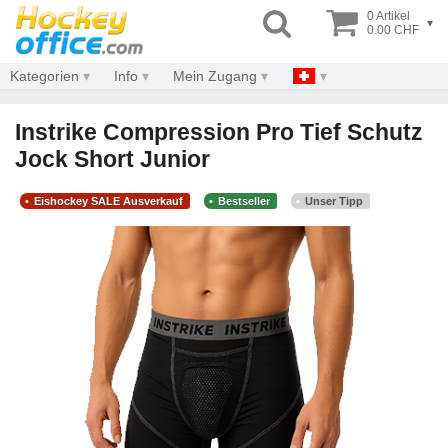
0 Artikel
▾
0.00 CHF
Kategorien
Info
Mein Zugang
Instrike Compression Pro Tief Schutz
Jock Short Junior
Eishockey SALE Ausverkauf
Bestseller
Unser Tipp