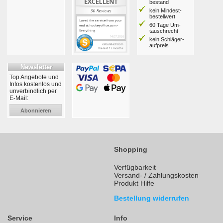
bestand
kein Mindest­
bestell­wert
60 Tage Um­
tausch­recht
kein Schläger­
aufpreis
Newsletter
Top Angebote und
Infos kostenlos und
unverbindlich per
E-Mail:
Abonnieren
Shopping
Verfügbarkeit
Versand- / Zahlungskosten
Produkt Hilfe
Bestellung widerrufen
Service
Info