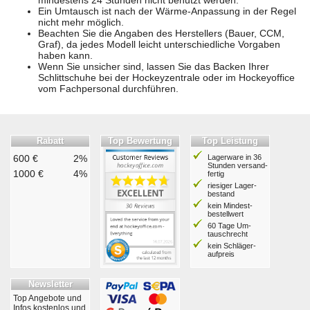
mindestens 24 Stunden nicht benutzt werden.
Ein Umtausch ist nach der Wärme-Anpassung in der Regel
nicht mehr möglich.
Beachten Sie die Angaben des Herstellers (Bauer, CCM,
Graf), da jedes Modell leicht unterschiedliche Vorgaben
haben kann.
Wenn Sie unsicher sind, lassen Sie das Backen Ihrer
Schlittschuhe bei der Hockeyzentrale oder im Hockeyoffice
vom Fachpersonal durchführen.
Rabatt
Top Bewertung
Top Leistung
600 €
2%
Lagerware in 36
Stunden ver­sand­
1000 €
4%
fertig
riesiger Lager­
bestand
kein Mindest­
bestell­wert
60 Tage Um­
tausch­recht
kein Schläger­
aufpreis
Newsletter
Top Angebote und
Infos kostenlos und