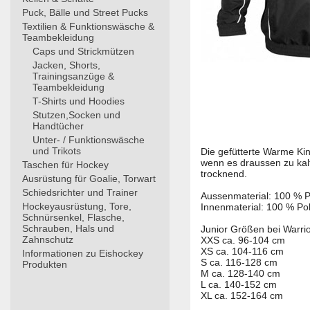
Puck, Bälle und Street Pucks
Textilien & Funktionswäsche &
Teambekleidung
Caps und Strickmützen
Jacken, Shorts,
Trainingsanzüge &
Teambekleidung
T-Shirts und Hoodies
Stutzen,Socken und
Handtücher
Unter- / Funktionswäsche
und Trikots
Die gefütterte Warme Ki
wenn es draussen zu kalt
Taschen für Hockey
trocknend.
Ausrüstung für Goalie, Torwart
Schiedsrichter und Trainer
Aussenmaterial: 100 % P
Hockeyausrüstung, Tore,
Innenmaterial: 100 % Po
Schnürsenkel, Flasche,
Schrauben, Hals und
Junior Größen bei Warrio
Zahnschutz
XXS ca. 96-104 cm
XS ca. 104-116 cm
Informationen zu Eishockey
S ca. 116-128 cm
Produkten
M ca. 128-140 cm
L ca. 140-152 cm
XL ca. 152-164 cm