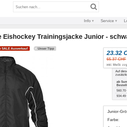
Info
Service
L
 Eishockey Trainingsjacke Junior - schw
y SALE Ausverkauf
Unser Tipp
23.32 
65.37 CHF
inkl. MwSt. zzg
Auf dies
zusätzli
ab Sum
Bestel
560.70
934.49
Junior-Gr
Farbe
: