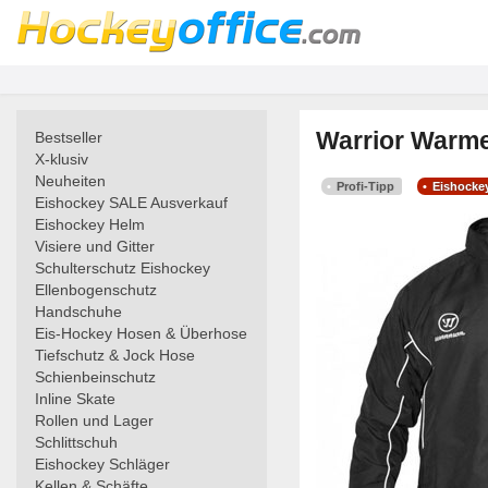
Warrior Warme
Bestseller
X-klusiv
Neuheiten
Profi-Tipp
Eishocke
Eishockey SALE Ausverkauf
Eishockey Helm
Visiere und Gitter
Schulterschutz Eishockey
Ellenbogenschutz
Handschuhe
Eis-Hockey Hosen & Überhose
Tiefschutz & Jock Hose
Schienbeinschutz
Inline Skate
Rollen und Lager
Schlittschuh
Eishockey Schläger
Kellen & Schäfte