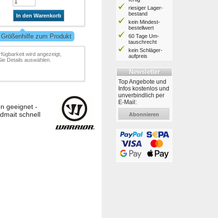
riesiger Lager­
bestand
In den Warenkorb
kein Mindest­
bestell­wert
 Größenhilfe zum Produkt
60 Tage Um­
tausch­recht
kein Schläger­
rfügbarkeit wird angezeigt,
aufpreis
ie Details auswählen.
Newsletter
Top Angebote und
Infos kostenlos und
unverbindlich per
E-Mail:
n geeignet -
dmait schnell
Abonnieren