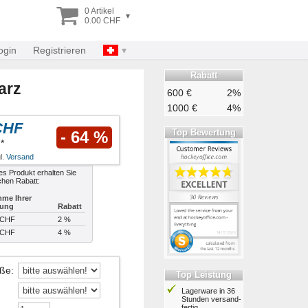
0 Artikel
▾
0.00 CHF
ogin
Registrieren
Rabatt
arz
600 €
2%
1000 €
4%
CHF
Top Bewertung
- 64 %
*
l.
Versand
es Produkt erhalten Sie
chen Rabatt:
me Ihrer
lung
Rabatt
 CHF
2 %
 CHF
4 %
öße
:
Top Leistung
Lagerware in 36
Stunden ver­sand­
fertig