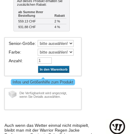
Auf dieses Produkt erhalten Sie
zusätzlichen Rabatt:
ab Summe Ihrer
Bestellung
Rabatt
559.13 CHF
2 %
931.88 CHF
4 %
Senior-Größe
:
Farbe
:
Anzahl
:
In den Warenkorb
Infos und Größenhilfe zum Produkt
Die Verfügbarkeit wird angezeigt,
wenn Sie Details auswählen.
Auch wenn das Wetter einmal nicht mitspielt,
bleibt man mit der Warrior Regen Jacke