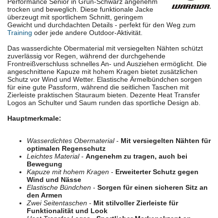
Performance Senior in Grün-Schwarz angenehm
trocken und beweglich. Diese funktionale Jacke
überzeugt mit sportlichem Schnitt, geringem
Gewicht und durchdachten Details - perfekt für den Weg zum
Training
oder jede andere Outdoor-Aktivität.
Das wasserdichte Obermaterial mit versiegelten Nähten schützt
zuverlässig vor Regen, während der durchgehende
Frontreißverschluss schnelles An- und Ausziehen ermöglicht. Die
angeschnittene Kapuze mit hohem Kragen bietet zusätzlichen
Schutz vor Wind und Wetter. Elastische Ärmelbündchen sorgen
für eine gute Passform, während die seitlichen Taschen mit
Zierleiste praktischen Stauraum bieten. Dezente Heat Transfer
Logos an Schulter und Saum runden das sportliche Design ab.
Hauptmerkmale:
Wasserdichtes Obermaterial
-
Mit versiegelten Nähten für
optimalen Regenschutz
Leichtes Material
-
Angenehm zu tragen, auch bei
Bewegung
Kapuze mit hohem Kragen
-
Erweiterter Schutz gegen
Wind und Nässe
Elastische Bündchen
-
Sorgen für einen sicheren Sitz an
den Armen
Zwei Seitentaschen
-
Mit stilvoller Zierleiste für
Funktionalität und Look