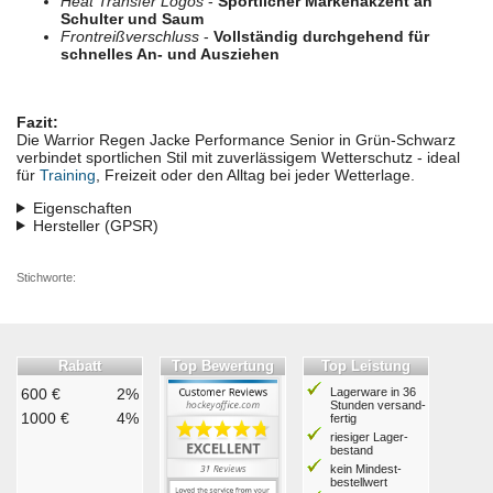
Heat Transfer Logos
-
Sportlicher Markenakzent an
Schulter und Saum
Frontreißverschluss
-
Vollständig durchgehend für
schnelles An- und Ausziehen
Fazit:
Die Warrior Regen Jacke Performance Senior in Grün-Schwarz
verbindet sportlichen Stil mit zuverlässigem Wetterschutz - ideal
für
Training
, Freizeit oder den Alltag bei jeder Wetterlage.
Eigenschaften
Hersteller (GPSR)
Stichworte:
Rabatt
Top Bewertung
Top Leistung
600 €
2%
Lagerware in 36
Stunden ver­sand­
1000 €
4%
fertig
riesiger Lager­
bestand
kein Mindest­
bestell­wert