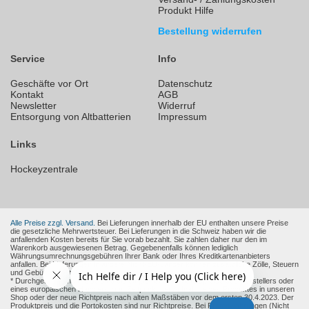
Produkt Hilfe
Bestellung widerrufen
Service
Info
Geschäfte vor Ort
Datenschutz
Kontakt
AGB
Newsletter
Widerruf
Entsorgung von Altbatterien
Impressum
Links
Hockeyzentrale
Alle Preise zzgl. Versand.
Bei Lieferungen innerhalb der EU enthalten unsere Preise
die gesetzliche Mehrwertsteuer. Bei Lieferungen in die Schweiz haben wir die
anfallenden Kosten bereits für Sie vorab bezahlt. Sie zahlen daher nur den im
Warenkorb ausgewiesenen Betrag. Gegebenenfalls können lediglich
Währungsumrechnungsgebühren Ihrer Bank oder Ihres Kreditkartenanbieters
anfallen. Bei Lieferungen in andere Nicht-EU-Länder können zusätzliche Zölle, Steuern
und Gebühren entstehen.
* Durchgestrichene Preise sind die empfohlenen Verkaufspreise des Herstellers oder
eines europäischen Händlers zum Zeitpunkt der Aufnahme des Produktes in unseren
Shop oder der neue Richtpreis nach alten Maßstäben vor dem ersten 30.4.2023. Der
Produktpreis und die Portokosten sind nur Richtpreise. Bei Fremdwährungen (Nicht