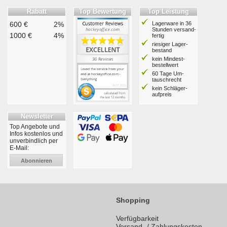
Rabatt
Top Bewertung
Top Leistung
600 €
2%
Lagerware in 36
Stunden ver­sand­
1000 €
4%
fertig
riesiger Lager­
bestand
kein Mindest­
bestell­wert
60 Tage Um­
tausch­recht
kein Schläger­
aufpreis
Newsletter
Top Angebote und
Infos kostenlos und
unverbindlich per
E-Mail:
Abonnieren
Shopping
Verfügbarkeit
Versand- / Zahlungskosten