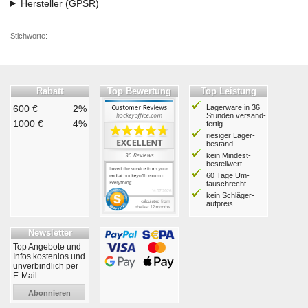
Hersteller (GPSR)
Stichworte:
Rabatt
Top Bewertung
Top Leistung
600 €
2%
Lagerware in 36
Stunden ver­sand­
1000 €
4%
fertig
riesiger Lager­
bestand
kein Mindest­
bestell­wert
60 Tage Um­
tausch­recht
kein Schläger­
aufpreis
Newsletter
Top Angebote und
Infos kostenlos und
unverbindlich per
E-Mail:
Abonnieren