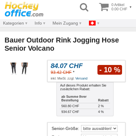
0 Artikel
▾
0.00 CHF
Kategorien
Info
Mein Zugang
Bauer Outdoor Rink Jogging Hose
Senior Volcano
84.07 CHF
- 10 %
93.42 CHF
*
inkl. MwSt. zzgl.
Versand
Auf dieses Produkt erhalten Sie
zusätzlichen Rabatt:
ab Summe Ihrer
Bestellung
Rabatt
560.80 CHF
2 %
934.67 CHF
4 %
Senior-Größe
: