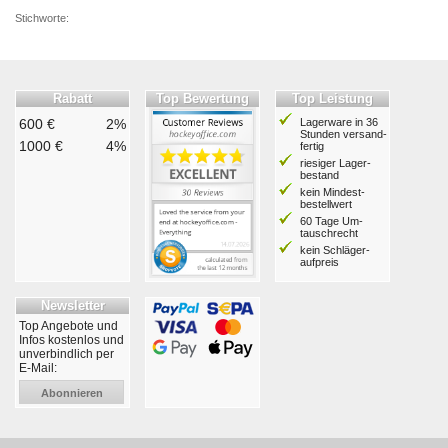
Stichworte:
Rabatt
Top Bewertung
Top Leistung
600 €
2%
Lagerware in 36
Stunden ver­sand­
1000 €
4%
fertig
riesiger Lager­
bestand
kein Mindest­
bestell­wert
60 Tage Um­
tausch­recht
kein Schläger­
aufpreis
Newsletter
Top Angebote und
Infos kostenlos und
unverbindlich per
E-Mail:
Abonnieren