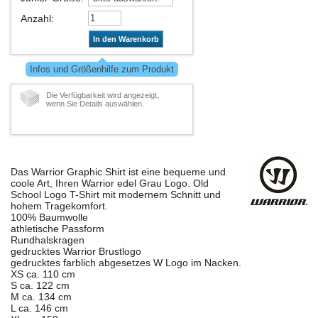
Anzahl
:
In den Warenkorb
Infos und Größenhilfe zum Produkt
Die Verfügbarkeit wird angezeigt,
wenn Sie Details auswählen.
Das Warrior Graphic Shirt ist eine bequeme und
coole Art, Ihren Warrior edel Grau Logo. Old
School Logo T-Shirt mit modernem Schnitt und
hohem Tragekomfort.
100% Baumwolle
athletische Passform
Rundhalskragen
gedrucktes Warrior Brustlogo
gedrucktes farblich abgesetzes W Logo im Nacken.
XS ca. 110 cm
S ca. 122 cm
M ca. 134 cm
L ca. 146 cm