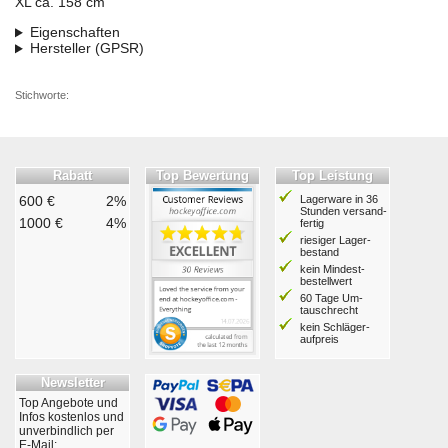
XL ca. 158 cm
Eigenschaften
Hersteller (GPSR)
Stichworte:
Rabatt
Top Bewertung
Top Leistung
600 €
2%
Lagerware in 36
Stunden ver­sand­
1000 €
4%
fertig
riesiger Lager­
bestand
kein Mindest­
bestell­wert
60 Tage Um­
tausch­recht
kein Schläger­
aufpreis
Newsletter
Top Angebote und
Infos kostenlos und
unverbindlich per
E-Mail: