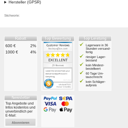
Hersteller (GPSR)
Stichworte:
Rabatt
Top Bewertung
Top Leistung
600 €
2%
Lagerware in 36
Stunden ver­sand­
1000 €
4%
fertig
riesiger Lager­
bestand
kein Mindest­
bestell­wert
60 Tage Um­
tausch­recht
kein Schläger­
aufpreis
Newsletter
Top Angebote und
Infos kostenlos und
unverbindlich per
E-Mail:
Abonnieren