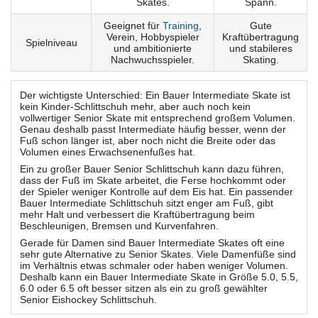
Skates.
Spann.
Geeignet für
Training
,
Gute
Verein, Hobbyspieler
Kraftübertragung
Spielniveau
und ambitionierte
und stabileres
Nachwuchsspieler.
Skating.
Der wichtigste Unterschied: Ein Bauer Intermediate Skate ist
kein Kinder-Schlittschuh mehr, aber auch noch kein
vollwertiger Senior Skate mit entsprechend großem Volumen.
Genau deshalb passt Intermediate häufig besser, wenn der
Fuß schon länger ist, aber noch nicht die Breite oder das
Volumen eines Erwachsenenfußes hat.
Ein zu großer Bauer Senior Schlittschuh kann dazu führen,
dass der Fuß im Skate arbeitet, die Ferse hochkommt oder
der Spieler weniger Kontrolle auf dem Eis hat. Ein passender
Bauer Intermediate Schlittschuh sitzt enger am Fuß, gibt
mehr Halt und verbessert die Kraftübertragung beim
Beschleunigen, Bremsen und Kurvenfahren.
Gerade für Damen sind Bauer Intermediate Skates oft eine
sehr gute Alternative zu Senior Skates. Viele Damenfüße sind
im Verhältnis etwas schmaler oder haben weniger Volumen.
Deshalb kann ein Bauer Intermediate Skate in Größe 5.0, 5.5,
6.0 oder 6.5 oft besser sitzen als ein zu groß gewählter
Senior Eishockey Schlittschuh.