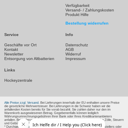
Verfügbarkeit
Versand- / Zahlungskosten
Produkt Hilfe
Bestellung widerrufen
Service
Info
Geschäfte vor Ort
Datenschutz
Kontakt
AGB
Newsletter
Widerruf
Entsorgung von Altbatterien
Impressum
Links
Hockeyzentrale
Alle Preise zzgl. Versand.
Bei Lieferungen innerhalb der EU enthalten unsere Preise
die gesetzliche Mehrwertsteuer. Bei Lieferungen in die Schweiz haben wir die
anfallenden Kosten bereits für Sie vorab bezahlt. Sie zahlen daher nur den im
Warenkorb ausgewiesenen Betrag. Gegebenenfalls können lediglich
Währungsumrechnungsgebühren Ihrer Bank oder Ihres Kreditkartenanbieters
anfallen. Bei Lieferungen in andere Nicht-EU-Länder können zusätzliche Zölle, Steuern
und Gebühren entstehen.
* Durchgestrichene Preise sind die empfohlenen Verkaufspreise des Herstellers oder