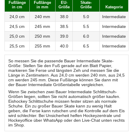
Fußlänge
Fußlänge
EU-
Skate-
in cm
in mm
Größe
Größe
Kategorie
24,0 cm
240 mm
38.0
5.0
Intermediate
24,5 cm
245 mm
38.5
5.5
Intermediate
25,0 cm
250 mm
39.0
6.0
Intermediate
25,5 cm
255 mm
40.0
6.5
Intermediate
So messen Sie die passende Bauer Intermediate Skate-
Größe: Stellen Sie den Fuß gerade auf ein Blatt Papier,
markieren Sie Ferse und längsten Zeh und messen Sie die
Länge in Zentimetern. Aus 24,0 cm werden 240 mm, aus 24,5
cm werden 245 mm. Diese Fußlänge können Sie dann mit
der Bauer Intermediate Größentabelle vergleichen.
Wenn Sie zwischen zwei Bauer Intermediate Schlittschuh-
Größen liegen, sollten Sie nicht automatisch größer kaufen.
Eishockey Schlittschuhe müssen fester sitzen als normale
Schuhe. Ein zu großer Bauer Skate kann zu wenig Halt
geben, die Ferse kann rutschen und die Kontrolle auf dem Eis
wird schlechter. Bei Unsicherheit helfen Hockeyzentrale und
Hockeyoffice über WhatsApp oder den Live-Chat unten rechts
im Shop.