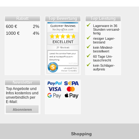
Rabatt
Top Bewertung
Top Leistung
600 €
2%
Lagerware in 36
Stunden ver­sand­
1000 €
4%
fertig
riesiger Lager­
bestand
kein Mindest­
bestell­wert
60 Tage Um­
tausch­recht
kein Schläger­
aufpreis
Newsletter
Top Angebote und
Infos kostenlos und
unverbindlich per
E-Mail:
Abonnieren
Shopping