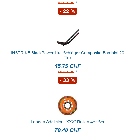
*
93.42 CHF
- 22 %
INSTRIKE BlackPower Lite Schläger Composite Bambini 20
Flex
45.75 CHF
*
68.18 CHF
- 33 %
Labeda Addiction "XXX" Rollen 4er Set
79.40 CHF