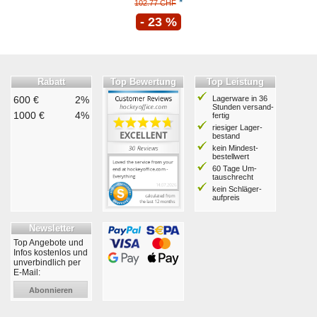
*
102.77 CHF
- 23 %
Rabatt
Top Bewertung
Top Leistung
600 €
2%
Lagerware in 36
Stunden ver­sand­
1000 €
4%
fertig
riesiger Lager­
bestand
kein Mindest­
bestell­wert
60 Tage Um­
tausch­recht
kein Schläger­
aufpreis
Newsletter
Top Angebote und
Infos kostenlos und
unverbindlich per
E-Mail:
Abonnieren