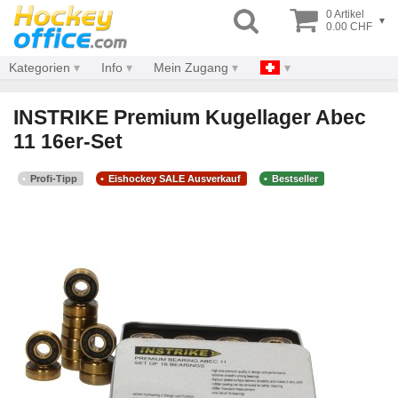
0 Artikel
▾
0.00 CHF
Kategorien
Info
Mein Zugang
INSTRIKE Premium Kugellager Abec
11 16er-Set
Profi-Tipp
Eishockey SALE Ausverkauf
Bestseller