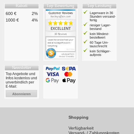
Rabatt
Top Bewertung
Top Leistung
600 €
2%
Lagerware in 36
Stunden ver­sand­
1000 €
4%
fertig
riesiger Lager­
bestand
kein Mindest­
bestell­wert
60 Tage Um­
tausch­recht
kein Schläger­
aufpreis
Newsletter
Top Angebote und
Infos kostenlos und
unverbindlich per
E-Mail:
Abonnieren
Shopping
Verfügbarkeit
Versand- / Zahlungskosten