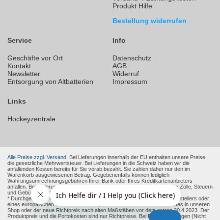
Produkt Hilfe
Bestellung widerrufen
Service
Info
Geschäfte vor Ort
Datenschutz
Kontakt
AGB
Newsletter
Widerruf
Entsorgung von Altbatterien
Impressum
Links
Hockeyzentrale
Alle Preise zzgl. Versand.
Bei Lieferungen innerhalb der EU enthalten unsere Preise
die gesetzliche Mehrwertsteuer. Bei Lieferungen in die Schweiz haben wir die
anfallenden Kosten bereits für Sie vorab bezahlt. Sie zahlen daher nur den im
Warenkorb ausgewiesenen Betrag. Gegebenenfalls können lediglich
Währungsumrechnungsgebühren Ihrer Bank oder Ihres Kreditkartenanbieters
anfallen. Bei Lieferungen in andere Nicht-EU-Länder können zusätzliche Zölle, Steuern
und Gebühren entstehen.
* Durchgestrichene Preise sind die empfohlenen Verkaufspreise des Herstellers oder
eines europäischen Händlers zum Zeitpunkt der Aufnahme des Produktes in unseren
Shop oder der neue Richtpreis nach alten Maßstäben vor dem ersten 30.4.2023. Der
Produktpreis und die Portokosten sind nur Richtpreise. Bei Fremdwährungen (Nicht