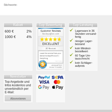
Stichworte:
Rabatt
Top Bewertung
Top Leistung
600 €
2%
Lagerware in 36
Stunden ver­sand­
1000 €
4%
fertig
riesiger Lager­
bestand
kein Mindest­
bestell­wert
60 Tage Um­
tausch­recht
kein Schläger­
aufpreis
Newsletter
Top Angebote und
Infos kostenlos und
unverbindlich per
E-Mail:
Abonnieren