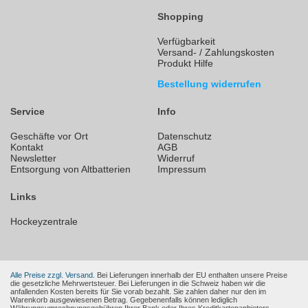
Shopping
Verfügbarkeit
Versand- / Zahlungskosten
Produkt Hilfe
Bestellung widerrufen
Service
Info
Geschäfte vor Ort
Datenschutz
Kontakt
AGB
Newsletter
Widerruf
Entsorgung von Altbatterien
Impressum
Links
Hockeyzentrale
Alle Preise zzgl. Versand.
Bei Lieferungen innerhalb der EU enthalten unsere Preise
die gesetzliche Mehrwertsteuer. Bei Lieferungen in die Schweiz haben wir die
anfallenden Kosten bereits für Sie vorab bezahlt. Sie zahlen daher nur den im
Warenkorb ausgewiesenen Betrag. Gegebenenfalls können lediglich
Währungsumrechnungsgebühren Ihrer Bank oder Ihres Kreditkartenanbieters