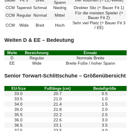
Spann
CCM
Tapered
Schmal
Niedrig
Direkter Sitz (≈ Bauer Fit 1)
Für die meisten Spieler (≈
CCM
Regular
Normal
Mittel
Bauer Fit 2)
Sehr viel Platz (≈ Bauer Fit 3
CCM
Wide
Breit
Hoch
/ EE)
Weiten D & EE – Bedeutung
Weite
Bezeichnung
Einsatz
D
Regular
Normale Breite
EE
Wide
Breite Füße / hoher Spann
Senior Torwart-Schlittschuhe – Größenübersicht
EU-Size
Fußlänge (cm)
Bestellgröße
33.0
20.7
0.5
33.5
21.0
1.0
34.0
21.4
1.5
35.0
21.8
2.0
35.5
22.2
2.5
36.0
22.6
3.0
36.5
23.1
3.5
37.5
23.5
4.0