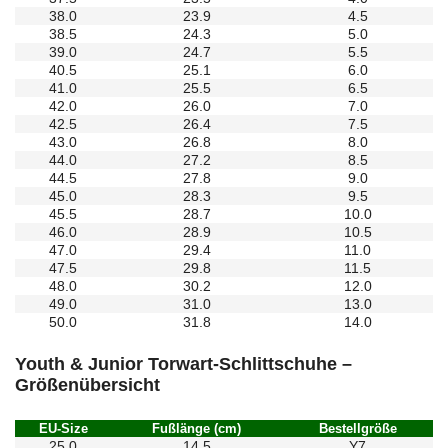
38.0
23.9
4.5
38.5
24.3
5.0
39.0
24.7
5.5
40.5
25.1
6.0
41.0
25.5
6.5
42.0
26.0
7.0
42.5
26.4
7.5
43.0
26.8
8.0
44.0
27.2
8.5
44.5
27.8
9.0
45.0
28.3
9.5
45.5
28.7
10.0
46.0
28.9
10.5
47.0
29.4
11.0
47.5
29.8
11.5
48.0
30.2
12.0
49.0
31.0
13.0
50.0
31.8
14.0
Youth & Junior Torwart-Schlittschuhe –
Größenübersicht
EU-Size
Fußlänge (cm)
Bestellgröße
25.0
14.5
Y7