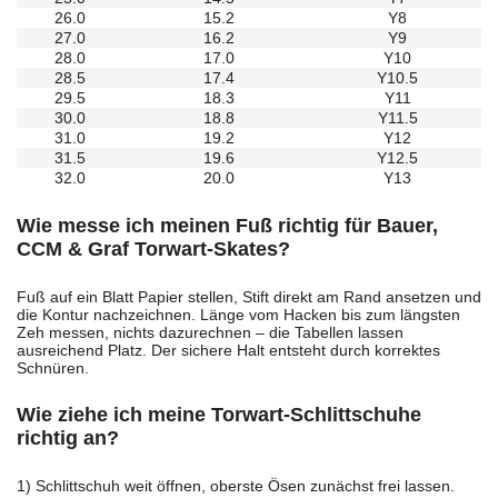
26.0
15.2
Y8
27.0
16.2
Y9
28.0
17.0
Y10
28.5
17.4
Y10.5
29.5
18.3
Y11
30.0
18.8
Y11.5
31.0
19.2
Y12
31.5
19.6
Y12.5
32.0
20.0
Y13
Wie messe ich meinen Fuß richtig für Bauer,
CCM & Graf Torwart-Skates?
Fuß auf ein Blatt Papier stellen, Stift direkt am Rand ansetzen und
die Kontur nachzeichnen. Länge vom Hacken bis zum längsten
Zeh messen, nichts dazurechnen – die Tabellen lassen
ausreichend Platz. Der sichere Halt entsteht durch korrektes
Schnüren.
Wie ziehe ich meine Torwart-Schlittschuhe
richtig an?
1) Schlittschuh weit öffnen, oberste Ösen zunächst frei lassen.