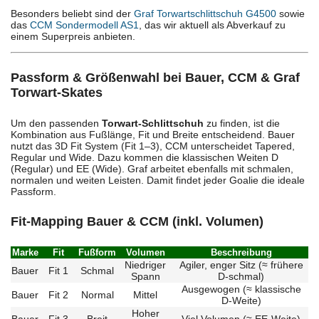
Besonders beliebt sind der
Graf Torwartschlittschuh G4500
sowie
das
CCM Sondermodell AS1
, das wir aktuell als Abverkauf zu
einem Superpreis anbieten.
Passform & Größenwahl bei Bauer, CCM & Graf
Torwart-Skates
Um den passenden
Torwart-Schlittschuh
zu finden, ist die
Kombination aus Fußlänge, Fit und Breite entscheidend. Bauer
nutzt das 3D Fit System (Fit 1–3), CCM unterscheidet Tapered,
Regular und Wide. Dazu kommen die klassischen Weiten D
(Regular) und EE (Wide). Graf arbeitet ebenfalls mit schmalen,
normalen und weiten Leisten. Damit findet jeder Goalie die ideale
Passform.
Fit-Mapping Bauer & CCM (inkl. Volumen)
Marke
Fit
Fußform
Volumen
Beschreibung
Niedriger
Agiler, enger Sitz (≈ frühere
Bauer
Fit 1
Schmal
Spann
D‑schmal)
Ausgewogen (≈ klassische
Bauer
Fit 2
Normal
Mittel
D‑Weite)
Hoher
Bauer
Fit 3
Breit
Viel Volumen (≈ EE‑Weite)