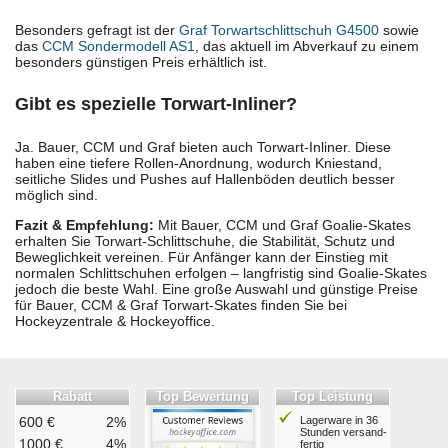
Besonders gefragt ist der
Graf Torwartschlittschuh G4500
sowie
das
CCM Sondermodell AS1
, das aktuell im Abverkauf zu einem
besonders günstigen Preis erhältlich ist.
Gibt es spezielle Torwart-Inliner?
Ja. Bauer, CCM und Graf bieten auch Torwart-Inliner. Diese
haben eine tiefere Rollen-Anordnung, wodurch Kniestand,
seitliche Slides und Pushes auf Hallenböden deutlich besser
möglich sind.
Fazit & Empfehlung:
Mit Bauer, CCM und Graf Goalie-Skates
erhalten Sie Torwart-Schlittschuhe, die Stabilität, Schutz und
Beweglichkeit vereinen. Für Anfänger kann der Einstieg mit
normalen Schlittschuhen erfolgen – langfristig sind Goalie-Skates
jedoch die beste Wahl. Eine große Auswahl und günstige Preise
für Bauer, CCM & Graf Torwart-Skates finden Sie bei
Hockeyzentrale & Hockeyoffice.
Rabatt
Top Bewertung
Top Leistung
600 €
2%
Lagerware in 36
Stunden ver­sand­
1000 €
4%
fertig