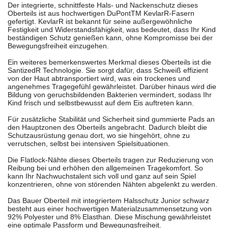
Der integrierte, schnittfeste Hals- und Nackenschutz dieses
Oberteils ist aus hochwertigen DuPontTM KevlarR-Fasern
gefertigt. KevlarR ist bekannt für seine außergewöhnliche
Festigkeit und Widerstandsfähigkeit, was bedeutet, dass Ihr Kind
beständigen Schutz genießen kann, ohne Kompromisse bei der
Bewegungsfreiheit einzugehen.
Ein weiteres bemerkenswertes Merkmal dieses Oberteils ist die
SantizedR Technologie. Sie sorgt dafür, dass Schweiß effizient
von der Haut abtransportiert wird, was ein trockenes und
angenehmes Tragegefühl gewährleistet. Darüber hinaus wird die
Bildung von geruchsbildenden Bakterien vermindert, sodass Ihr
Kind frisch und selbstbewusst auf dem Eis auftreten kann.
Für zusätzliche Stabilität und Sicherheit sind gummierte Pads an
den Hauptzonen des Oberteils angebracht. Dadurch bleibt die
Schutzausrüstung genau dort, wo sie hingehört, ohne zu
verrutschen, selbst bei intensiven Spielsituationen.
Die Flatlock-Nähte dieses Oberteils tragen zur Reduzierung von
Reibung bei und erhöhen den allgemeinen Tragekomfort. So
kann Ihr Nachwuchstalent sich voll und ganz auf sein Spiel
konzentrieren, ohne von störenden Nähten abgelenkt zu werden.
Das Bauer Oberteil mit integriertem Halsschutz Junior schwarz
besteht aus einer hochwertigen Materialzusammensetzung von
92% Polyester und 8% Elasthan. Diese Mischung gewährleistet
eine optimale Passform und Bewegungsfreiheit.