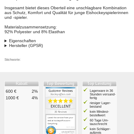
Insgesamt bietet dieses Oberteil eine unschlagbare Kombination
aus Schutz, Komfort und Qualität für junge Eishockeyspielerinnen
und -spieler.
Materialzusammensetzung:
92% Polyester und 8% Elasthan
Eigenschaften
Hersteller (GPSR)
Stichworte:
Rabatt
Top Bewertung
Top Leistung
600 €
2%
Lagerware in 36
Stunden ver­sand­
1000 €
4%
fertig
riesiger Lager­
bestand
kein Mindest­
bestell­wert
60 Tage Um­
tausch­recht
kein Schläger­
aufpreis