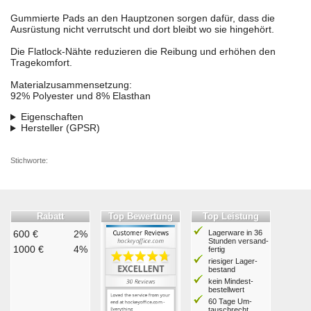
Gummierte Pads an den Hauptzonen sorgen dafür, dass die
Ausrüstung nicht verrutscht und dort bleibt wo sie hingehört.
Die Flatlock-Nähte reduzieren die Reibung und erhöhen den
Tragekomfort.
Materialzusammensetzung:
92% Polyester und 8% Elasthan
Eigenschaften
Hersteller (GPSR)
Stichworte:
Rabatt
Top Bewertung
Top Leistung
600 €
2%
Lagerware in 36
Stunden ver­sand­
1000 €
4%
fertig
riesiger Lager­
bestand
kein Mindest­
bestell­wert
60 Tage Um­
tausch­recht