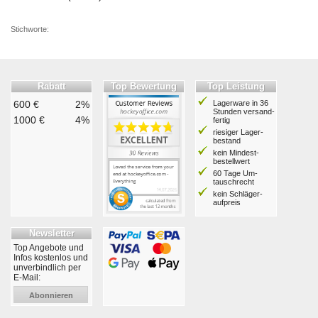
Stichworte:
Rabatt
Top Bewertung
Top Leistung
600 €
2%
Lagerware in 36
Stunden ver­sand­
1000 €
4%
fertig
riesiger Lager­
bestand
kein Mindest­
bestell­wert
60 Tage Um­
tausch­recht
kein Schläger­
aufpreis
Newsletter
Top Angebote und
Infos kostenlos und
unverbindlich per
E-Mail:
Abonnieren