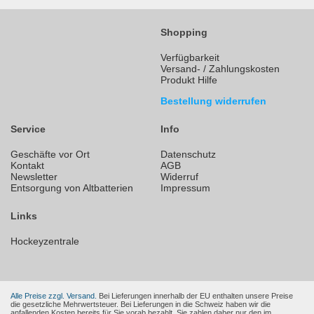
Shopping
Verfügbarkeit
Versand- / Zahlungskosten
Produkt Hilfe
Bestellung widerrufen
Service
Info
Geschäfte vor Ort
Datenschutz
Kontakt
AGB
Newsletter
Widerruf
Entsorgung von Altbatterien
Impressum
Links
Hockeyzentrale
Alle Preise zzgl. Versand.
Bei Lieferungen innerhalb der EU enthalten unsere Preise
die gesetzliche Mehrwertsteuer. Bei Lieferungen in die Schweiz haben wir die
anfallenden Kosten bereits für Sie vorab bezahlt. Sie zahlen daher nur den im