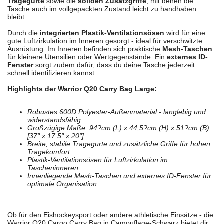
Tragegurte
sowie die
soliden Zusatzgriffe
, mit denen die
Tasche auch im vollgepackten Zustand leicht zu handhaben
bleibt.
Durch die
integrierten Plastik-Ventilationsösen
wird für eine
gute Luftzirkulation im Inneren gesorgt - ideal für verschwitzte
Ausrüstung. Im Inneren befinden sich praktische
Mesh-Taschen
für kleinere Utensilien oder Wertgegenstände. Ein
externes ID-
Fenster
sorgt zudem dafür, dass du deine Tasche jederzeit
schnell identifizieren kannst.
Highlights der Warrior Q20 Carry Bag Large:
Robustes 600D Polyester-Außenmaterial - langlebig und
widerstandsfähig
Großzügige Maße: 94?cm (L) x 44,5?cm (H) x 51?cm (B)
[37" x 17.5" x 20"]
Breite, stabile Tragegurte und zusätzliche Griffe für hohen
Tragekomfort
Plastik-Ventilationsösen für Luftzirkulation im
Tascheninneren
Innenliegende Mesh-Taschen und externes ID-Fenster für
optimale Organisation
Ob für den Eishockeysport oder andere athletische Einsätze - die
Warrior Q20 Cargo Carry Bag in Camouflage-Schwarz bietet dir