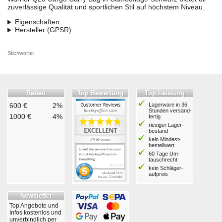
zuverlässige Qualität und sportlichen Stil auf höchstem Niveau.
Eigenschaften
Hersteller (GPSR)
Stichworte:
Rabatt
Top Bewertung
Top Leistung
600 €
2%
Lagerware in 36
Stunden ver­sand­
1000 €
4%
fertig
riesiger Lager­
bestand
kein Mindest­
bestell­wert
60 Tage Um­
tausch­recht
kein Schläger­
aufpreis
Newsletter
Top Angebote und
Infos kostenlos und
unverbindlich per