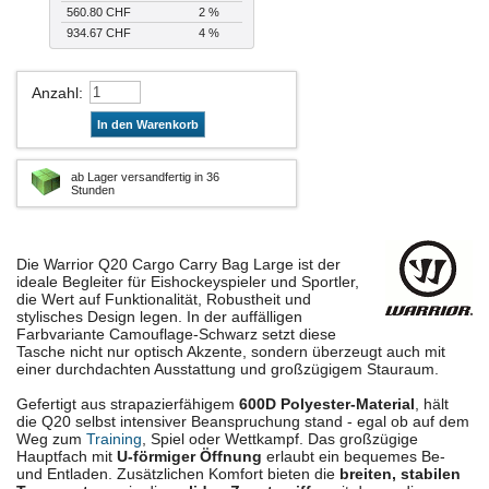
560.80 CHF
2 %
934.67 CHF
4 %
Anzahl
:
In den Warenkorb
ab Lager versandfertig in 36
Stunden
Die Warrior Q20 Cargo Carry Bag Large ist der
ideale Begleiter für Eishockeyspieler und Sportler,
die Wert auf Funktionalität, Robustheit und
stylisches Design legen. In der auffälligen
Farbvariante Camouflage-Schwarz setzt diese
Tasche nicht nur optisch Akzente, sondern überzeugt auch mit
einer durchdachten Ausstattung und großzügigem Stauraum.
Gefertigt aus strapazierfähigem
600D Polyester-Material
, hält
die Q20 selbst intensiver Beanspruchung stand - egal ob auf dem
Weg zum
Training
, Spiel oder Wettkampf. Das großzügige
Hauptfach mit
U-förmiger Öffnung
erlaubt ein bequemes Be-
und Entladen. Zusätzlichen Komfort bieten die
breiten, stabilen