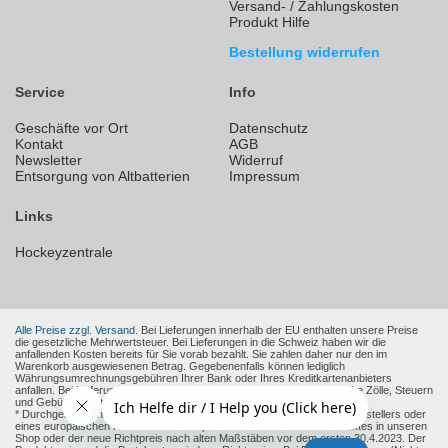
Versand- / Zahlungskosten
Produkt Hilfe
Bestellung widerrufen
Service
Info
Geschäfte vor Ort
Datenschutz
Kontakt
AGB
Newsletter
Widerruf
Entsorgung von Altbatterien
Impressum
Links
Hockeyzentrale
Alle Preise zzgl. Versand.
Bei Lieferungen innerhalb der EU enthalten unsere Preise
die gesetzliche Mehrwertsteuer. Bei Lieferungen in die Schweiz haben wir die
anfallenden Kosten bereits für Sie vorab bezahlt. Sie zahlen daher nur den im
Warenkorb ausgewiesenen Betrag. Gegebenenfalls können lediglich
Währungsumrechnungsgebühren Ihrer Bank oder Ihres Kreditkartenanbieters
anfallen. Bei Lieferungen in andere Nicht-EU-Länder können zusätzliche Zölle, Steuern
und Gebühren entstehen.
* Durchgestrichene Preise sind die empfohlenen Verkaufspreise des Herstellers oder
eines europäischen Händlers zum Zeitpunkt der Aufnahme des Produktes in unseren
Shop oder der neue Richtpreis nach alten Maßstäben vor dem ersten 30.4.2023. Der