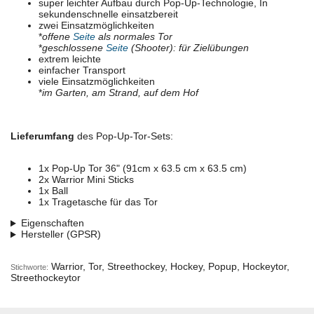
super leichter Aufbau durch Pop-Up-Technologie, In
sekundenschnelle einsatzbereit
zwei Einsatzmöglichkeiten
*
offene
Seite
als normales Tor
*
geschlossene
Seite
(Shooter): für Zielübungen
extrem leichte
einfacher Transport
viele Einsatzmöglichkeiten
*
im Garten, am Strand, auf dem Hof
Lieferumfang
des Pop-Up-Tor-Sets:
1x Pop-Up Tor 36" (91cm x 63.5 cm x 63.5 cm)
2x Warrior Mini Sticks
1x Ball
1x Tragetasche für das Tor
Eigenschaften
Hersteller (GPSR)
Warrior, Tor, Streethockey, Hockey, Popup, Hockeytor,
Stichworte:
Streethockeytor