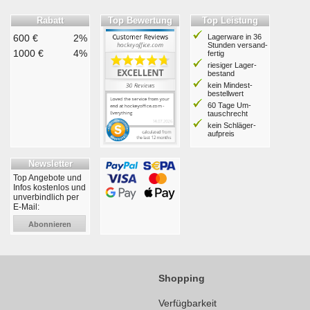
Rabatt
Top Bewertung
Top Leistung
600 €
2%
Lagerware in 36
Stunden ver­sand­
1000 €
4%
fertig
riesiger Lager­
bestand
kein Mindest­
bestell­wert
60 Tage Um­
tausch­recht
kein Schläger­
aufpreis
Newsletter
Top Angebote und
Infos kostenlos und
unverbindlich per
E-Mail:
Abonnieren
Shopping
Verfügbarkeit