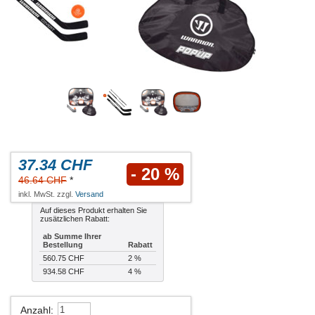
37.34 CHF
- 20 %
46.64 CHF
*
inkl. MwSt. zzgl.
Versand
Auf dieses Produkt erhalten Sie
zusätzlichen Rabatt:
ab Summe Ihrer
Bestellung
Rabatt
560.75 CHF
2 %
934.58 CHF
4 %
Anzahl
: