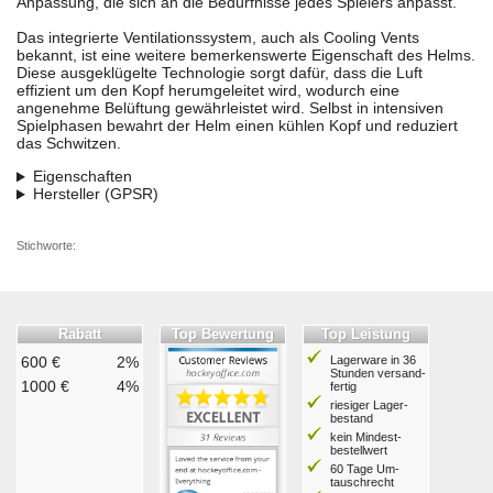
Anpassung, die sich an die Bedürfnisse jedes Spielers anpasst.
Das integrierte Ventilationssystem, auch als Cooling Vents
bekannt, ist eine weitere bemerkenswerte Eigenschaft des Helms.
Diese ausgeklügelte Technologie sorgt dafür, dass die Luft
effizient um den Kopf herumgeleitet wird, wodurch eine
angenehme Belüftung gewährleistet wird. Selbst in intensiven
Spielphasen bewahrt der Helm einen kühlen Kopf und reduziert
das Schwitzen.
Eigenschaften
Hersteller (GPSR)
Stichworte:
Rabatt
Top Bewertung
Top Leistung
600 €
2%
Lagerware in 36
Stunden ver­sand­
1000 €
4%
fertig
riesiger Lager­
bestand
kein Mindest­
bestell­wert
60 Tage Um­
tausch­recht