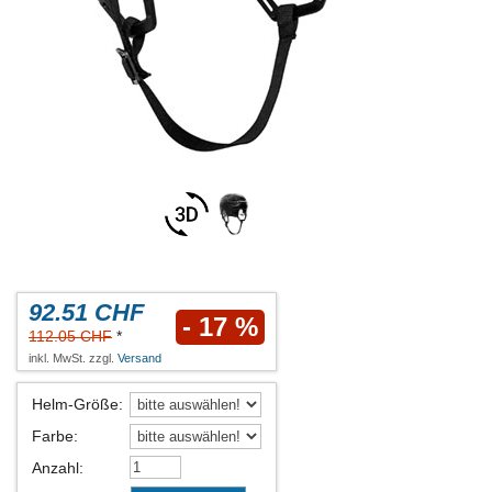
92.51 CHF
- 17 %
112.05 CHF
*
inkl. MwSt. zzgl.
Versand
Helm-Größe
:
Farbe
:
Anzahl
: