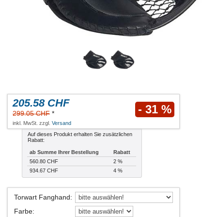
205.58 CHF
- 31 %
299.05 CHF
*
inkl. MwSt. zzgl.
Versand
Auf dieses Produkt erhalten Sie zusätzlichen
Rabatt:
ab Summe Ihrer Bestellung
Rabatt
560.80 CHF
2 %
934.67 CHF
4 %
Torwart Fanghand
:
Farbe
: