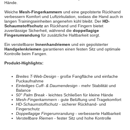
Hände.
Weiche
Mesh-Fingerkammern
und eine gepolsterte Rückhand
verbessern Komfort und Luftzirkulation, sodass die Hand auch in
langen Trainingseinheiten angenehm kühl bleibt. Der
HD-
Schaumstoffschutz
an Rückhand und Fingern bietet
zuverlässige Sicherheit, während die
doppellagige
Fingerumrandung
für zusätzliche Haltbarkeit sorgt.
Ein verstellbarer
Innenhandriemen
und ein gepolsterter
Handgelenkriemen
garantieren einen festen Sitz und optimale
Kontrolle beim Fangen.
Produkt-Highlights:
Breites T-Web-Design
- große Fangfläche und einfache
Puckaufnahme
Einteiliges Cuff- & Daumendesign
- mehr Stabilität und
Balance
50° Palm Break
- leichtes Schließen für kleine Hände
Mesh-Fingerkammern
- gute Belüftung und Tragekomfort
HD-Schaumstoffschutz
- sicherer Rückhand- und
Fingerschutz
Doppellagige Fingerumrandung
- verbesserte Haltbarkeit
Verstellbare Riemen
- fester Sitz und hohe Kontrolle