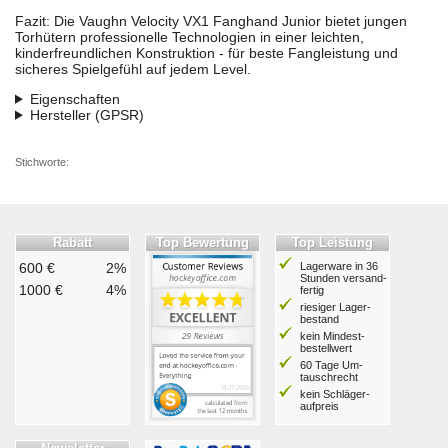
Fazit: Die Vaughn Velocity VX1 Fanghand Junior bietet jungen
Torhütern professionelle Technologien in einer leichten,
kinderfreundlichen Konstruktion - für beste Fangleistung und
sicheres Spielgefühl auf jedem Level.
Eigenschaften
Hersteller (GPSR)
Stichworte:
Rabatt
Top Bewertung
Top Leistung
600 €
2%
Lagerware in 36
Stunden ver­sand­
1000 €
4%
fertig
riesiger Lager­
bestand
kein Mindest­
bestell­wert
60 Tage Um­
tausch­recht
kein Schläger­
aufpreis