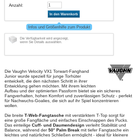
Anzahl
:
In den Warenkorb
Infos und Größenhilfe zum Produkt
Die Verfügbarkeit wird angezeigt,
wenn Sie Details auswählen.
Die Vaughn Velocity VX1 Torwart-Fanghand
Junior wurde speziell für junge Torhüter
entwickelt, die den nächsten Schritt in ihrer
Entwicklung gehen möchten. Mit ihrem leichten
Aufbau und der optimierten Passform bietet sie ein sicheres
Fangverhalten, hohen Komfort und zuverlässigen Schutz - perfekt
für Nachwuchs-Goalies, die sich auf ihr Spiel konzentrieren
wollen.
Die breite
T-Web-Fangtasche
mit verstärktem T-Top sorgt für
eine große Fangfläche und einfaches Einschnappen des Pucks.
Das einteilige
Cuff- und Daumendesign
verleiht Stabilität und
Balance, während der
50° Palm Break
mit tiefer Fangtasche ein
leichtes und natürliches Schließen ermöglicht - ideal für kleinere