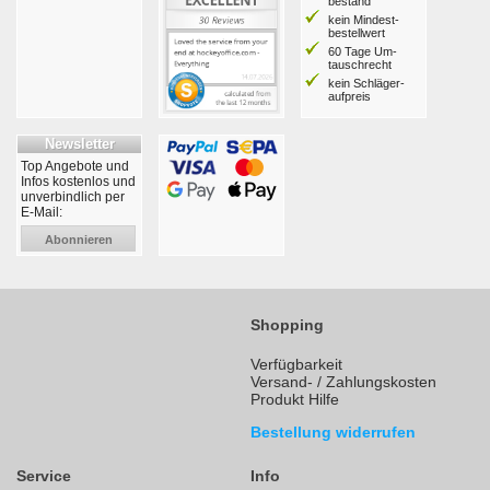
bestand
kein Mindest­
bestell­wert
60 Tage Um­
tausch­recht
kein Schläger­
aufpreis
Newsletter
Top Angebote und
Infos kostenlos und
unverbindlich per
E-Mail:
Abonnieren
Shopping
Verfügbarkeit
Versand- / Zahlungskosten
Produkt Hilfe
Bestellung widerrufen
Service
Info