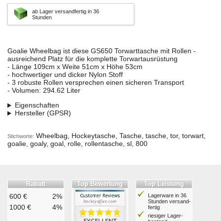
ab Lager versandfertig in 36
Stunden
Goalie Wheelbag ist diese GS650 Torwarttasche mit Rollen -
ausreichend Platz für die komplette Torwartausrüstung
- Länge 109cm x Weite 51cm x Höhe 53cm
- hochwertiger und dicker Nylon Stoff
- 3 robuste Rollen versprechen einen sicheren Transport
- Volumen: 294.62 Liter
Eigenschaften
Hersteller (GPSR)
Wheelbag, Hockeytasche, Tasche, tasche, tor, torwart,
Stichworte:
goalie, goaly, goal, rolle, rollentasche, sl, 800
Rabatt
Top Bewertung
Top Leistung
600 €
2%
Lagerware in 36
Stunden ver­sand­
1000 €
4%
fertig
riesiger Lager­