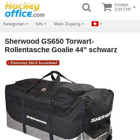
0 Artikel
▾
0.00 CHF
Kategorien
Info
Mein Zugang
Sherwood GS650 Torwart-
Rollentasche Goalie 44" schwarz
Eishockey SALE Ausverkauf