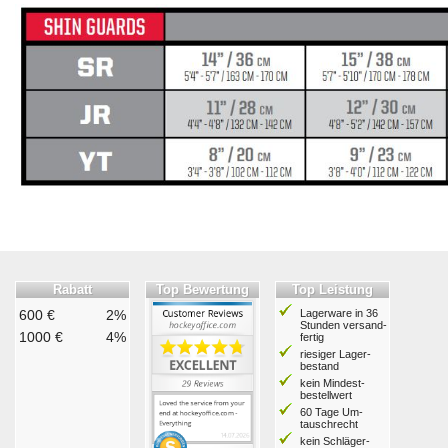
Rabatt
Top Bewertung
Top Leistung
600 €
2%
Lagerware in 36
Stunden ver­sand­
1000 €
4%
fertig
riesiger Lager­
bestand
kein Mindest­
bestell­wert
60 Tage Um­
tausch­recht
kein Schläger­