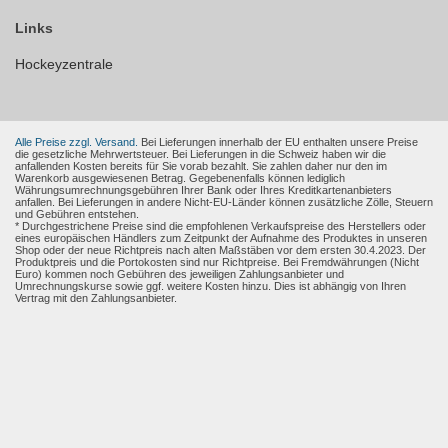
Links
Hockeyzentrale
Alle Preise zzgl. Versand.
Bei Lieferungen innerhalb der EU enthalten unsere Preise
die gesetzliche Mehrwertsteuer. Bei Lieferungen in die Schweiz haben wir die
anfallenden Kosten bereits für Sie vorab bezahlt. Sie zahlen daher nur den im
Warenkorb ausgewiesenen Betrag. Gegebenenfalls können lediglich
Währungsumrechnungsgebühren Ihrer Bank oder Ihres Kreditkartenanbieters
anfallen. Bei Lieferungen in andere Nicht-EU-Länder können zusätzliche Zölle, Steuern
und Gebühren entstehen.
* Durchgestrichene Preise sind die empfohlenen Verkaufspreise des Herstellers oder
eines europäischen Händlers zum Zeitpunkt der Aufnahme des Produktes in unseren
Shop oder der neue Richtpreis nach alten Maßstäben vor dem ersten 30.4.2023. Der
Produktpreis und die Portokosten sind nur Richtpreise. Bei Fremdwährungen (Nicht
Euro) kommen noch Gebühren des jeweiligen Zahlungsanbieter und
Umrechnungskurse sowie ggf. weitere Kosten hinzu. Dies ist abhängig von Ihren
Vertrag mit den Zahlungsanbieter.