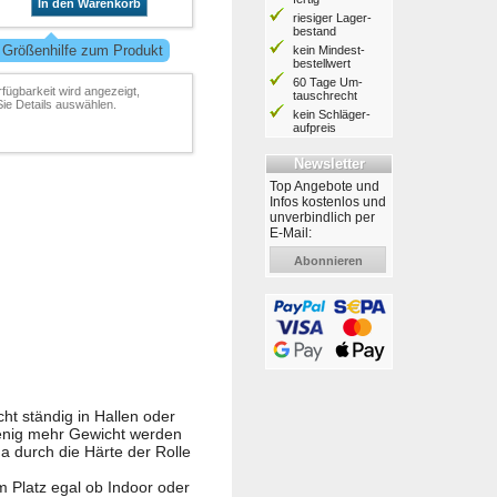
In den Warenkorb
riesiger Lager­
bestand
 Größenhilfe zum Produkt
kein Mindest­
bestell­wert
60 Tage Um­
rfügbarkeit wird angezeigt,
tausch­recht
ie Details auswählen.
kein Schläger­
aufpreis
Newsletter
Top Angebote und
Infos kostenlos und
unverbindlich per
E-Mail:
Abonnieren
ht ständig in Hallen oder
 wenig mehr Gewicht werden
da durch die Härte der Rolle
em Platz egal ob Indoor oder