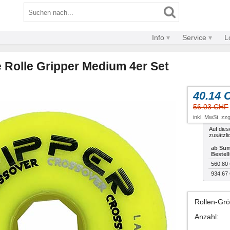
Info
Service
L
 Rolle Gripper Medium 4er Set
40.14 
56.03 CHF
inkl. MwSt. zzg
Auf dies
zusätzli
ab Sum
Bestel
560.80
934.67
Rollen-Gr
Anzahl
: