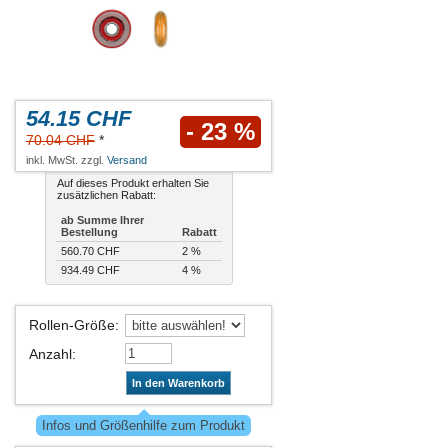
54.15 CHF
- 23 %
70.04 CHF
*
inkl. MwSt. zzgl.
Versand
Auf dieses Produkt erhalten Sie
zusätzlichen Rabatt:
ab Summe Ihrer
Bestellung
Rabatt
560.70 CHF
2 %
934.49 CHF
4 %
Rollen-Größe
:
Anzahl
:
In den Warenkorb
Infos und Größenhilfe zum Produkt