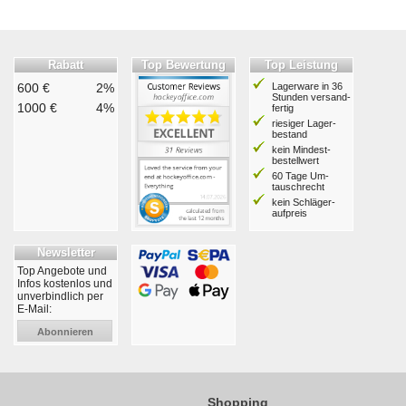
Rabatt
Top Bewertung
Top Leistung
600 €
2%
Lagerware in 36
Stunden ver­sand­
1000 €
4%
fertig
riesiger Lager­
bestand
kein Mindest­
bestell­wert
60 Tage Um­
tausch­recht
kein Schläger­
aufpreis
Newsletter
Top Angebote und
Infos kostenlos und
unverbindlich per
E-Mail:
Abonnieren
Shopping