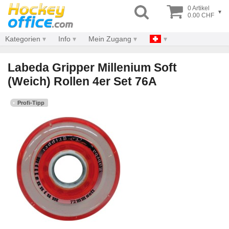
0 Artikel
▾
0.00 CHF
Kategorien
Info
Mein Zugang
Labeda Gripper Millenium Soft
(Weich) Rollen 4er Set 76A
Profi-Tipp