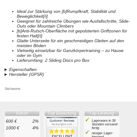
Ideal zur Stärkung von [b]Rumpfkraft, Stabilität und
Beweglichkeit[/i]
Geeignet für zahlreiche Übungen wie Ausfallschritte, Slide-
Outs oder Mountain Climbers
[b]Anti-Rutsch-Oberfläche mit gepolsterten Griffzonen für
festen Halt[/i]
Glatte Unterseite für ein geschmeidiges Gleiten auf den
meisten Böden
Vielseitig einsetzbar für Ganzkörpertraining – zu Hause
oder im Gym
Lieferumfang: 2 Sliding Discs pro Box
Eigenschaften
Hersteller (GPSR)
Stichworte:
Rabatt
Top Bewertung
Top Leistung
600 €
2%
Lagerware in 36
Stunden ver­sand­
1000 €
4%
fertig
riesiger Lager­
bestand