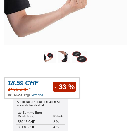
18.59 CHF
- 33 %
27.86 CHF
*
inkl. MwSt. zzgl.
Versand
Auf dieses Produkt erhalten Sie
zusätzlichen Rabatt:
ab Summe Ihrer
Bestellung
Rabatt
559.13 CHF
2 %
931.88 CHF
4 %