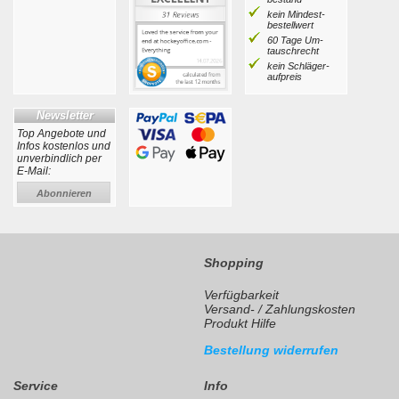
kein Mindest­
bestell­wert
60 Tage Um­
tausch­recht
kein Schläger­
aufpreis
Newsletter
Top Angebote und
Infos kostenlos und
unverbindlich per
E-Mail:
Abonnieren
Shopping
Verfügbarkeit
Versand- / Zahlungskosten
Produkt Hilfe
Bestellung widerrufen
Service
Info