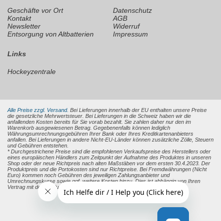
Geschäfte vor Ort
Datenschutz
Kontakt
AGB
Newsletter
Widerruf
Entsorgung von Altbatterien
Impressum
Links
Hockeyzentrale
Alle Preise zzgl. Versand.
Bei Lieferungen innerhalb der EU enthalten unsere Preise
die gesetzliche Mehrwertsteuer. Bei Lieferungen in die Schweiz haben wir die
anfallenden Kosten bereits für Sie vorab bezahlt. Sie zahlen daher nur den im
Warenkorb ausgewiesenen Betrag. Gegebenenfalls können lediglich
Währungsumrechnungsgebühren Ihrer Bank oder Ihres Kreditkartenanbieters
anfallen. Bei Lieferungen in andere Nicht-EU-Länder können zusätzliche Zölle, Steuern
und Gebühren entstehen.
* Durchgestrichene Preise sind die empfohlenen Verkaufspreise des Herstellers oder
eines europäischen Händlers zum Zeitpunkt der Aufnahme des Produktes in unseren
Shop oder der neue Richtpreis nach alten Maßstäben vor dem ersten 30.4.2023. Der
Produktpreis und die Portokosten sind nur Richtpreise. Bei Fremdwährungen (Nicht
Euro) kommen noch Gebühren des jeweiligen Zahlungsanbieter und
Umrechnungskurse sowie ggf. weitere Kosten hinzu. Dies ist abhängig von Ihren
Vertrag mit den Zahlungsanbieter.