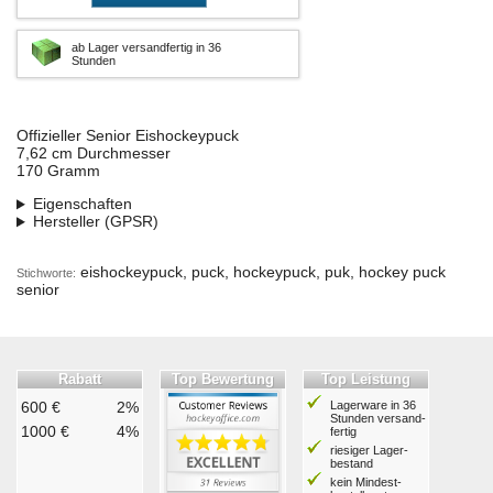
ab Lager versandfertig in 36
Stunden
Offizieller Senior Eishockeypuck
7,62 cm Durchmesser
170 Gramm
Eigenschaften
Hersteller (GPSR)
eishockeypuck, puck, hockeypuck, puk, hockey puck
Stichworte:
senior
Rabatt
Top Bewertung
Top Leistung
600 €
2%
Lagerware in 36
Stunden ver­sand­
1000 €
4%
fertig
riesiger Lager­
bestand
kein Mindest­