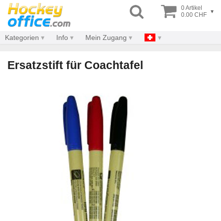
0 Artikel
▾
0.00 CHF
Kategorien
Info
Mein Zugang
Ersatzstift für Coachtafel