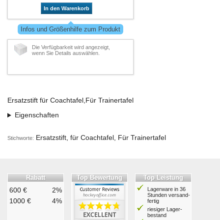
In den Warenkorb
Infos und Größenhilfe zum Produkt
Die Verfügbarkeit wird angezeigt,
wenn Sie Details auswählen.
Ersatzstift für Coachtafel,Für Trainertafel
Eigenschaften
Ersatzstift, für Coachtafel, Für Trainertafel
Stichworte:
Rabatt
Top Bewertung
Top Leistung
600 €
2%
Lagerware in 36
Stunden ver­sand­
1000 €
4%
fertig
riesiger Lager­
bestand