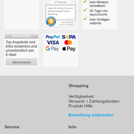
kein Mindest­
bestell­wert
60 Tage Um­
tausch­recht
kein Schläger­
aufpreis
Newsletter
Top Angebote und
Infos kostenlos und
unverbindlich per
E-Mail:
Abonnieren
Shopping
Verfügbarkeit
Versand- / Zahlungskosten
Produkt Hilfe
Bestellung widerrufen
Service
Info