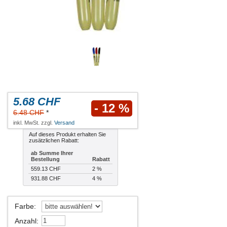
5.68 CHF
- 12 %
6.48 CHF
*
inkl. MwSt. zzgl.
Versand
Auf dieses Produkt erhalten Sie
zusätzlichen Rabatt:
ab Summe Ihrer
Bestellung
Rabatt
559.13 CHF
2 %
931.88 CHF
4 %
Farbe
:
Anzahl
: