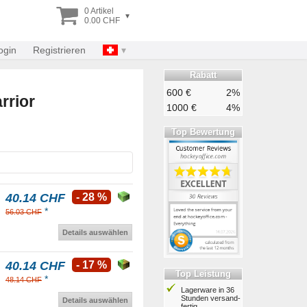
0 Artikel
▾
0.00 CHF
ogin
Registrieren
Rabatt
600 €
2%
rrior
1000 €
4%
Top Bewertung
40.14 CHF
- 28 %
*
56.03 CHF
Details auswählen
40.14 CHF
- 17 %
Top Leistung
*
48.14 CHF
Lagerware in 36
Stunden ver­sand­
Details auswählen
fertig