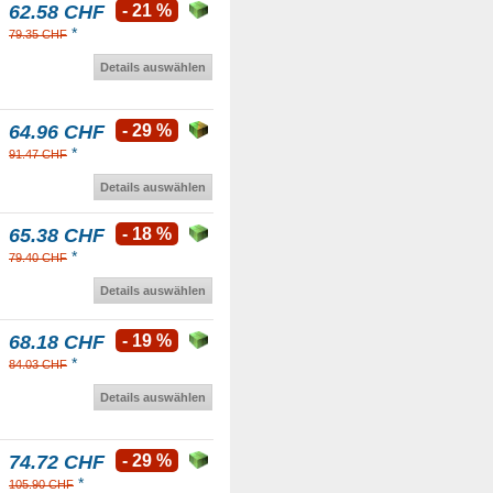
62.58 CHF
- 21 %
*
79.35 CHF
Details auswählen
64.96 CHF
- 29 %
*
91.47 CHF
Details auswählen
65.38 CHF
- 18 %
*
79.40 CHF
Details auswählen
68.18 CHF
- 19 %
*
84.03 CHF
Details auswählen
74.72 CHF
- 29 %
*
105.90 CHF