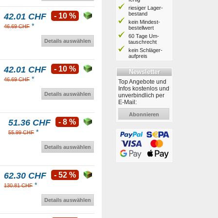
riesiger Lager­
bestand
42.01 CHF
- 10 %
kein Mindest­
*
46.69 CHF
bestell­wert
60 Tage Um­
Details auswählen
tausch­recht
kein Schläger­
aufpreis
42.01 CHF
- 10 %
Newsletter
*
46.69 CHF
Top Angebote und
Infos kostenlos und
Details auswählen
unverbindlich per
E-Mail:
Abonnieren
51.36 CHF
- 8 %
*
55.99 CHF
Details auswählen
62.30 CHF
- 52 %
*
130.81 CHF
Details auswählen