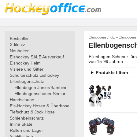
Ellenbogenschutz
»
Ellenbogens
Bestseller
Ellenbogensch
X-klusiv
Neuheiten
Ellenbogen-Schoner fürs 
Eishockey SALE Ausverkauf
von 15-99 Jahren
Eishockey Helm
Visiere und Gitter
Produkte filtern
Schulterschutz Eishockey
Ellenbogenschutz
Ellenbogen Junior/Bambini
Ellenbogenschoner Senior
Handschuhe
Eis-Hockey Hosen & Überhose
Tiefschutz & Jock Hose
Schienbeinschutz
Inline Skate
Rollen und Lager
Schlittschuh