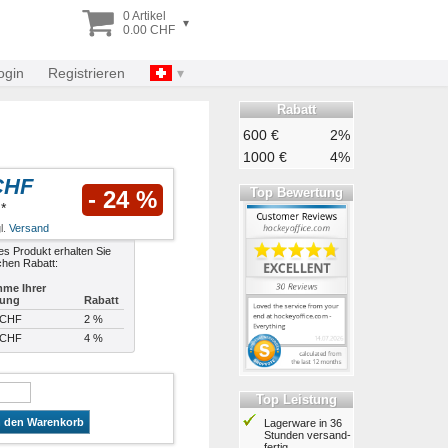
0 Artikel
▾
0.00 CHF
ogin
Registrieren
Rabatt
600 €
2%
1000 €
4%
CHF
Top Bewertung
- 24 %
*
l.
Versand
es Produkt erhalten Sie
chen Rabatt:
me Ihrer
lung
Rabatt
 CHF
2 %
 CHF
4 %
Top Leistung
n den Warenkorb
Lagerware in 36
Stunden ver­sand­
fertig