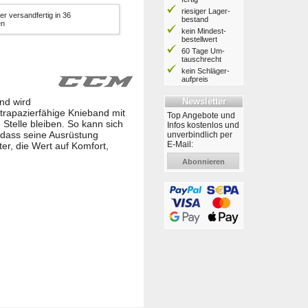
riesiger Lager­
er versandfertig in 36
bestand
en
kein Mindest­
bestell­wert
60 Tage Um­
tausch­recht
kein Schläger­
aufpreis
Newsletter
nd wird
 strapazierfähige Knieband mit
Top Angebote und
 Stelle bleiben. So kann sich
Infos kostenlos und
 dass seine Ausrüstung
unverbindlich per
E-Mail:
er, die Wert auf Komfort,
Abonnieren