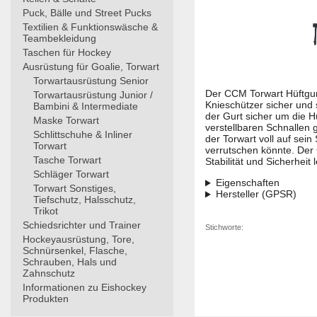
Puck, Bälle und Street Pucks
Textilien & Funktionswäsche &
Teambekleidung
Taschen für Hockey
Ausrüstung für Goalie, Torwart
Torwartausrüstung Senior
Der CCM Torwart Hüftgurt
Torwartausrüstung Junior /
Knieschützer sicher und 
Bambini & Intermediate
der Gurt sicher um die Hü
Maske Torwart
verstellbaren Schnallen g
Schlittschuhe & Inliner
der Torwart voll auf se
Torwart
verrutschen könnte. Der 
Tasche Torwart
Stabilität und Sicherheit 
Schläger Torwart
Eigenschaften
Torwart Sonstiges,
Hersteller (GPSR)
Tiefschutz, Halsschutz,
Trikot
Schiedsrichter und Trainer
Stichworte:
Hockeyausrüstung, Tore,
Schnürsenkel, Flasche,
Schrauben, Hals und
Zahnschutz
Informationen zu Eishockey
Produkten