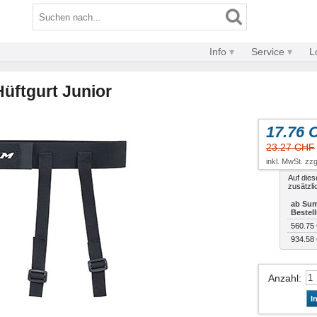
Info
Service
L
üftgurt Junior
17.76 
23.27 CHF
inkl. MwSt. zzg
Auf dies
zusätzli
ab Sum
Bestel
560.75
934.58
Anzahl
:
I